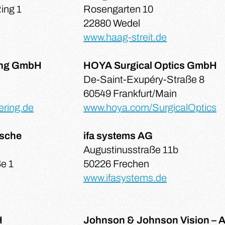
ing 1
Rosengarten 10
22880 Wedel
www.haag-streit.de
ing GmbH
HOYA Surgical Optics GmbH
De-Saint-Exupéry-Straße 8
60549 Frankfurt/Main
ering.de
www.hoya.com/SurgicalOptics
ische
ifa systems AG
Augustinusstraße 11b
e 1
50226 Frechen
www.ifasystems.de
H
Johnson & Johnson Vision –