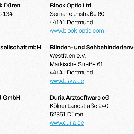
k Düren
Block Optic Ltd.
2-134
Semerteichstraße 60
44141 Dortmund
www.block-optic.com
esellschaft mbH
Blinden- und Sehbehindertenv
Westfalen e.V.
Märkische Straße 61
44141 Dortmund
www.bsvw.de
nd GmbH
Duria Arztsoftware eG
Kölner Landstraße 240
52351 Düren
www.duria.de