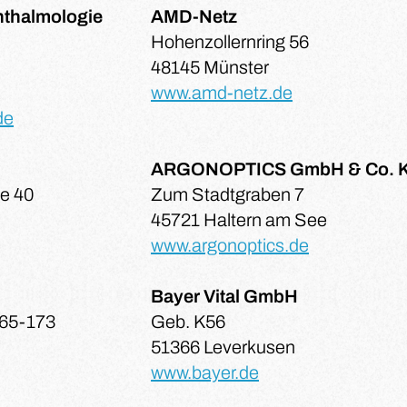
hthalmologie
AMD-Netz
Hohenzollernring 56
48145 Münster
www.amd-netz.de
de
ARGONOPTICS GmbH & Co. 
e 40
Zum Stadtgraben 7
45721 Haltern am See
www.argonoptics.de
Bayer Vital GmbH
165-173
Geb. K56
51366 Leverkusen
www.bayer.de