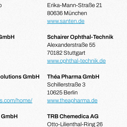
b
Erika-Mann-Straße 21
80636 München
www.santen.de
 GmbH
Schairer Ophthal-Technik
Alexanderstraße 55
70182 Stuttgart
www.ophthal-technik.de
olutions GmbH
Théa Pharma GmbH
Schillerstraße 3
10625 Berlin
ns.com/home/
www.theapharma.de
pe GmbH
TRB Chemedica AG
Otto-Lilienthal-Ring 26