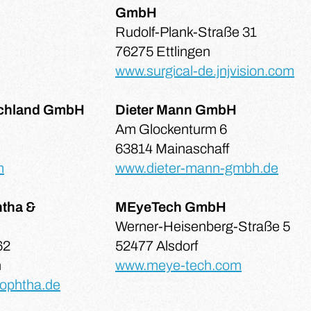
GmbH
Rudolf-Plank-Straße 31
76275 Ettlingen
www.surgical-de.jnjvision.com
schland GmbH
Dieter Mann GmbH
Am Glockenturm 6
63814 Mainaschaff
m
www.dieter-mann-gmbh.de
tha &
MEyeTech GmbH
Werner-Heisenberg-Straße 5
62
52477 Alsdorf
n
www.meye-tech.com
ophtha.de