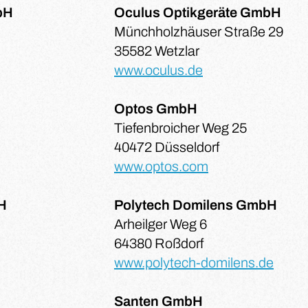
bH
Oculus Optikgeräte GmbH
Münchholzhäuser Straße 29
35582 Wetzlar
www.oculus.de
Optos GmbH
Tiefenbroicher Weg 25
40472 Düsseldorf
www.optos.com
H
Polytech Domilens GmbH
Arheilger Weg 6
64380 Roßdorf
www.polytech-domilens.de
Santen GmbH