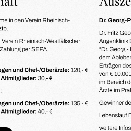
haft
Ausze
hme in den Verein Rheinisch-
Dr. Georg-P
zte.
Dr. Fritz Geo
m Verein Rheinisch-Westfälischer
Augenklinik 
r Zahlung per SEPA
“Dr. Georg -
dem Ableben 
Erträgen des
egen und Chef-/Oberärzte:
120,- €
von € 10.000
Altmitglieder:
30,- €
im Bereich d
Ärzte im Pra
:
Gewinner de
egen und Chef-/Oberärzte:
135,- €
Altmitglieder:
40,- €
Lebenslauf 
weitere Info