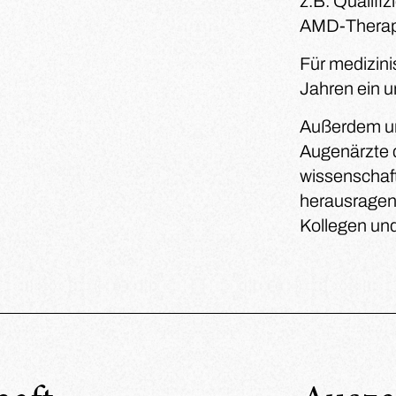
z.B. Qualifi
AMD-Therap
Für medizini
Jahren ein 
Außerdem unt
Augenärzte 
wissenschaf
herausragen
Kollegen und