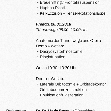
Brauenlifting / Frontalissuspension
Hughes-Plastik
Keil-Exzision + Tenzel-Rotationslappen 
Freitag, 26.01.2018
Tränenwege 08:00–10:00 Uhr
Anatomie der Tränenwege und Orbita
Demo + Wetlab:
Dacryozystorhinostomie
Ringintubation
Orbita 10:30–13:30 Uhr
Demo + Wetlab:
Laterale Orbitotomie + Orbitadekompres
Orbitabodenrekonstruktion
Enukleation/Eviszeration
Referenten
Dr. Dr. Maria Borrelli
(Düsseldorf)