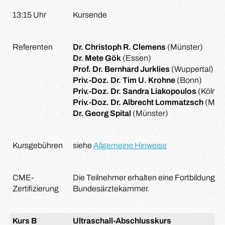
13:15 Uhr
Kursende
Referenten
Dr. Christoph R. Clemens
(Münster)
Dr. Mete Gök
(Essen)
Prof. Dr. Bernhard Jurklies
(Wuppertal)
Priv.-Doz. Dr. Tim U. Krohne
(Bonn)
Priv.-Doz. Dr. Sandra Liakopoulos
(Köln)
Priv.-Doz. Dr. Albrecht Lommatzsch
(Müns
Dr. Georg Spital
(Münster)
Kursgebühren
siehe
Allgemeine Hinweise
CME-
Die Teilnehmer erhalten eine Fortbildungsze
Zertifizierung
Bundesärztekammer.
Kurs B
Ultraschall-Abschlusskurs