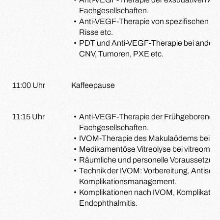
Fachgesellschaften.
Anti-VEGF-Therapie von spezifischen 
Risse etc.
PDT und Anti-VEGF-Therapie bei ander
CNV, Tumoren, PXE etc.
11:00 Uhr
Kaffeepause
11:15 Uhr
Anti-VEGF-Therapie der Frühgeborenenr
Fachgesellschaften.
IVOM-Therapie des Makulaödems bei Uve
Medikamentöse Vitreolyse bei vitreomaku
Räumliche und personelle Voraussetzun
Technik der IVOM: Vorbereitung, Antisep
Komplikationsmanagement.
Komplikationen nach IVOM, Komplikati
Endophthalmitis.