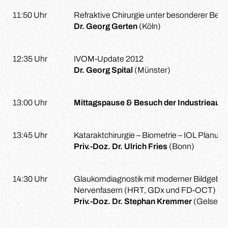
11:50 Uhr
Refraktive Chirurgie unter besonderer Berü
Dr. Georg Gerten
(Köln)
12:35 Uhr
IVOM-Update 2012
Dr. Georg Spital
(Münster)
13:00 Uhr
Mittagspause & Besuch der Industrieauss
13:45 Uhr
Kataraktchirurgie – Biometrie – IOL Planun
Priv.-Doz. Dr. Ulrich Fries
(Bonn)
14:30 Uhr
Glaukomdiagnostik mit moderner Bildgebun
Nervenfasern (HRT, GDx und FD-OCT)
Priv.-Doz. Dr. Stephan Kremmer
(Gelsenki