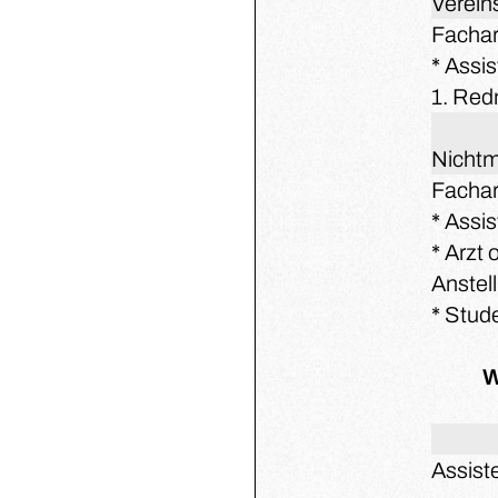
Verein
Fachar
* Assi
1. Red
Nichtm
Fachar
* Assi
* Arzt
Anstel
* Stud
W
Assist