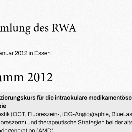
mmlung des RWA
Januar 2012 in Essen
ramm 2012
izierungskurs für die intraokulare medikamentös
pie
stik (OCT, Fluoreszein-, ICG-Angiographie, BlueLas
uoreszenz) und therapeutische Strategien bei der al
adegeneration (AMD)