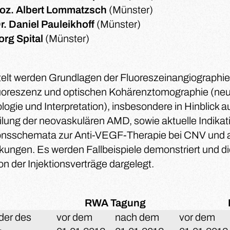
Doz. Albert Lommatzsch
(Münster)
Dr. Daniel Pauleikhoff
(Münster)
org Spital
(Münster)
telt werden Grundlagen der Fluoreszeinangiographie
uoreszenz und optischen Kohärenztomographie (ne
ogie und Interpretation), insbesondere in Hinblick au
ilung der neovaskulären AMD, sowie aktuelle Indika
ionsschemata zur Anti-VEGF-Therapie bei CNV und
kungen. Es werden Fallbeispiele demonstriert und di
on der Injektionsverträge dargelegt.
RWA Tagung
eder des
vor dem
nach dem
vor dem