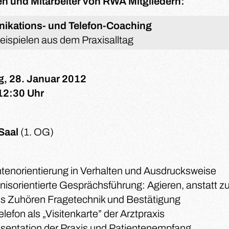
nen und Mitarbeiter von RWA Mitgliedern:
kations- und Telefon-Coaching
beispielen aus dem Praxisalltag
, 28. Januar 2012
12:30 Uhr
Saal
(1. OG)
ntenorientierung in Verhalten und Ausdrucksweise
isorientierte Gesprächsführung: Agieren, anstatt zu
es Zuhören Fragetechnik und Bestätigung
lefon als „Visitenkarte” der Arztpraxis
sentation der Praxis und Patientenempfang