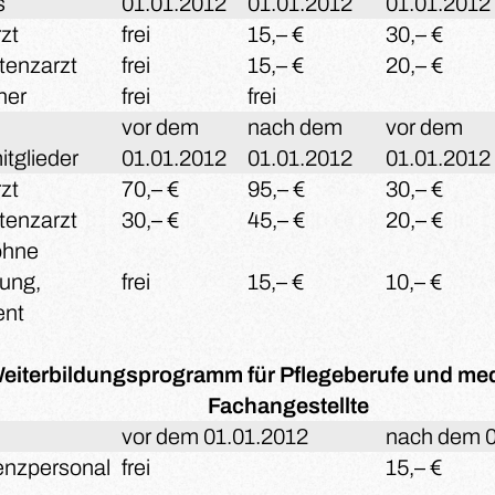
s
01.01.2012
01.01.2012
01.01.2012
zt
frei
15,– €
30,– €
stenzarzt
frei
15,– €
20,– €
ner
frei
frei
vor dem
nach dem
vor dem
itglieder
01.01.2012
01.01.2012
01.01.2012
zt
70,– €
95,– €
30,– €
stenzarzt
30,– €
45,– €
20,– €
 ohne
lung,
frei
15,– €
10,– €
ent
eiterbildungsprogramm für Pflegeberufe und med
Fachangestellte
vor dem 01.01.2012
nach dem 0
enzpersonal
frei
15,– €