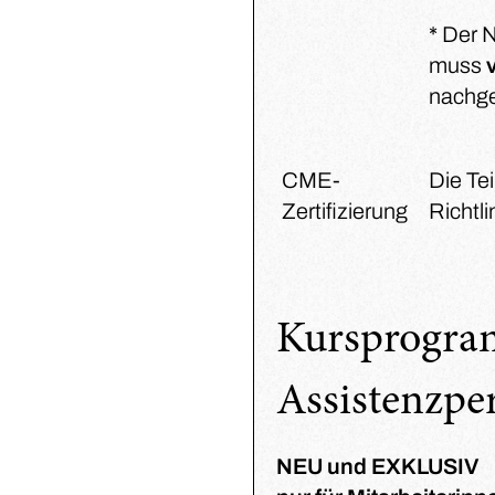
* Der 
muss
nachg
CME-
Die Te
Zertifizierung
Richtl
Kursprogra
Assistenzpe
NEU und EXKLUSIV