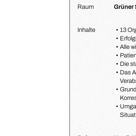
Raum
Grüner 
Inhalte
13 Or
Erfolg
Alle 
Patie
Die st
Das A
Verab
Grund
Korre
Umgan
Situa