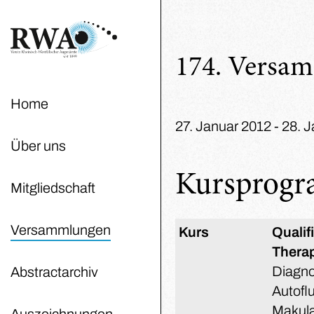
174. Versa
Home
27. Januar 2012 - 28. 
Über uns
Kursprog
Mitgliedschaft
Versammlungen
Kurs
Qualif
Thera
Diagno
Abstractarchiv
Autofl
Makul
Auszeichnungen