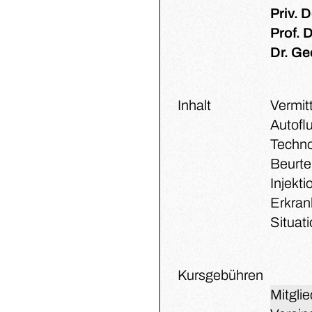
Priv. 
Prof. 
Dr. Ge
Inhalt
Vermit
Autofl
Technol
Beurte
Injekt
Erkran
Situati
Kursgebühren
Mitgli