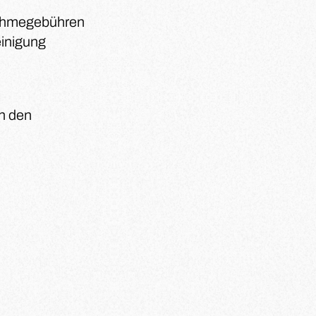
nahmegebühren
inigung
ch den