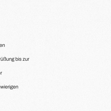
sen
n
üßung bis zur
r
hwierigen