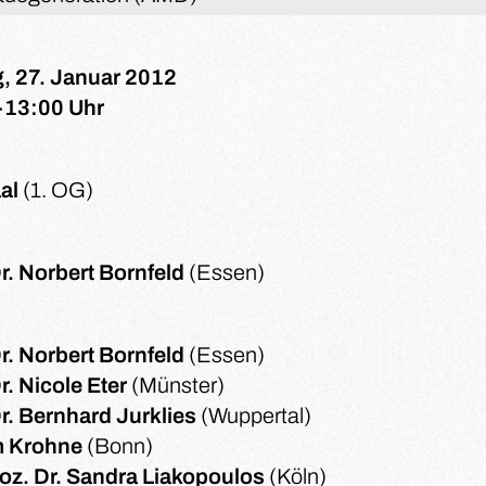
g, 27. Januar 2012
-13:00 Uhr
al
(1. OG)
Dr. Norbert Bornfeld
(Essen)
Dr. Norbert Bornfeld
(Essen)
r. Nicole Eter
(Münster)
Dr. Bernhard Jurklies
(Wuppertal)
m Krohne
(Bonn)
Doz. Dr. Sandra Liakopoulos
(Köln)