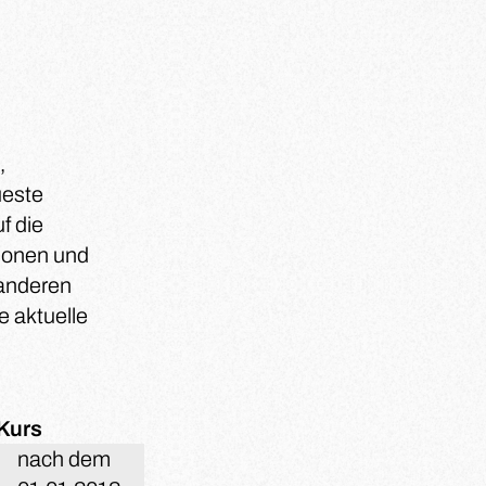
,
ueste
f die
tionen und
 anderen
e aktuelle
Kurs
nach dem