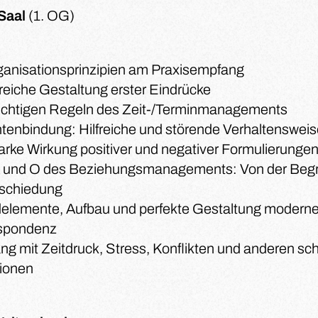
Saal
(1. OG)
ganisationsprinzipien am Praxisempfang
reiche Gestaltung erster Eindrücke
wichtigen Regeln des Zeit-/Terminmanagements
ntenbindung: Hilfreiche und störende Verhaltenswei
arke Wirkung positiver und negativer Formulierunge
 und O des Beziehungsmanagements: Von der Begr
schiedung
elemente, Aufbau und perfekte Gestaltung moderne
spondenz
g mit Zeitdruck, Stress, Konflikten und anderen sc
tionen