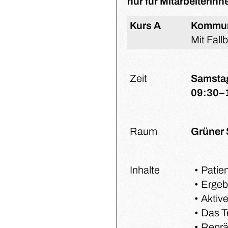
nur für Mitarbeiterin
Kurs A
Kommuni
Mit Fall
Zeit
Samstag
09:30–
Raum
Grüner 
Inhalte
Patie
Ergebn
Aktiv
Das Te
Reprä