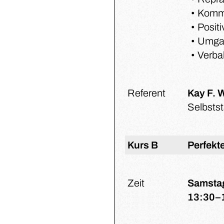
Kommu
Posit
Umgan
Verba
Referent
Kay F. 
Selbstst
Kurs B
Perfekt
Zeit
Samstag
13:30–