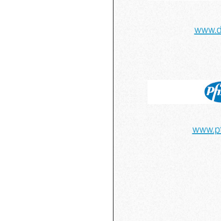
www.d
www.pf