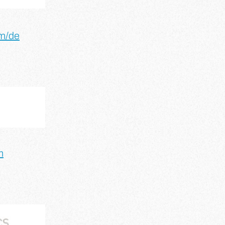
m/de
m