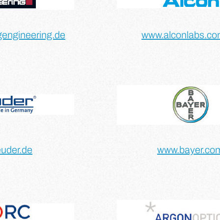
gengineering.de
www.alconlabs.co
uder.de
www.bayer.co