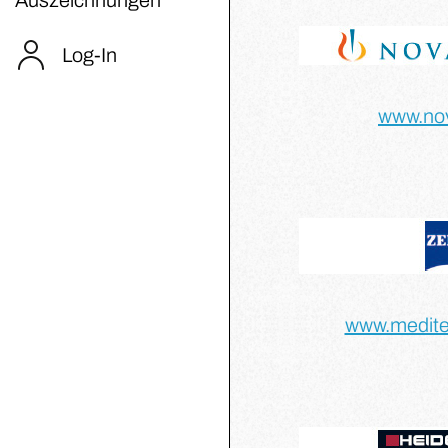
Log-In
www.nov
www.medite