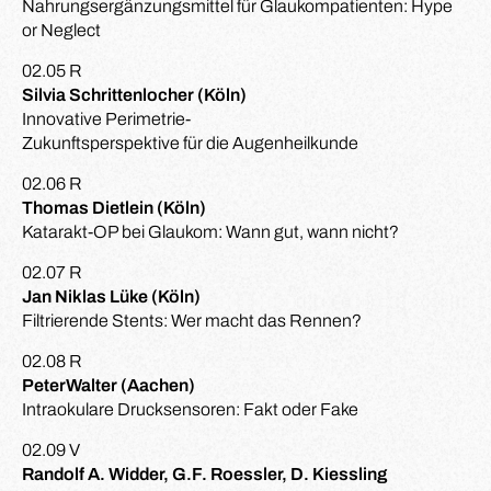
Nahrungsergänzungsmittel für Glaukompatienten: Hype
or Neglect
02.05 R
Silvia Schrittenlocher (Köln)
Innovative Perimetrie-
Zukunftsperspektive für die Augenheilkunde
02.06 R
Thomas Dietlein (Köln)
Katarakt-OP bei Glaukom: Wann gut, wann nicht?
02.07 R
Jan Niklas Lüke (Köln)
Filtrierende Stents: Wer macht das Rennen?
02.08 R
PeterWalter (Aachen)
Intraokulare Drucksensoren: Fakt oder Fake
02.09 V
Randolf A. Widder, G.F. Roessler, D. Kiessling