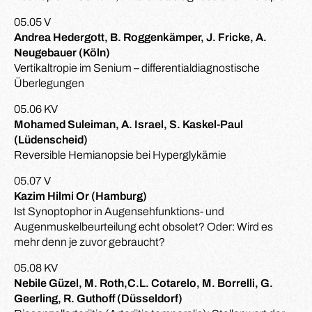
05.05 V
Andrea Hedergott, B. Roggenkämper, J. Fricke, A.
Neugebauer (Köln)
Vertikaltropie im Senium – differentialdiagnostische
Überlegungen
05.06 KV
Mohamed Suleiman, A. Israel, S. Kaskel-Paul
(Lüdenscheid)
Reversible Hemianopsie bei Hyperglykämie
05.07 V
Kazim Hilmi Or (Hamburg)
Ist Synoptophor in Augensehfunktions- und
Augenmuskelbeurteilung echt obsolet? Oder: Wird es
mehr denn je zuvor gebraucht?
05.08 KV
Nebile Güzel, M. Roth,C.L. Cotarelo, M. Borrelli, G.
Geerling, R. Guthoff (Düsseldorf)