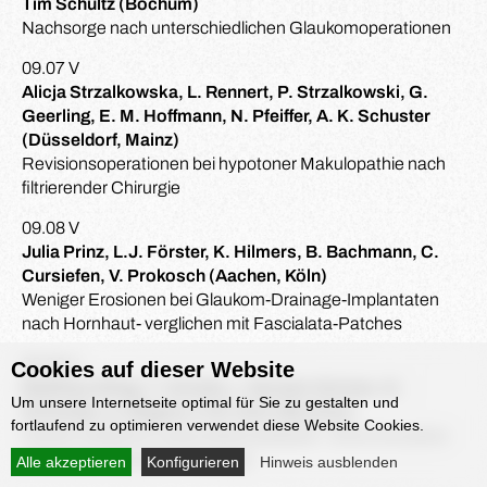
Tim Schultz (Bochum)
Nachsorge nach unterschiedlichen Glaukomoperationen
09.07 V
Alicja Strzalkowska, L. Rennert, P. Strzalkowski, G.
Geerling, E. M. Hoffmann, N. Pfeiffer, A. K. Schuster
(Düsseldorf, Mainz)
Revisionsoperationen bei hypotoner Makulopathie nach
filtrierender Chirurgie
09.08 V
Julia Prinz, L.J. Förster, K. Hilmers, B. Bachmann, C.
Cursiefen, V. Prokosch (Aachen, Köln)
Weniger Erosionen bei Glaukom-Drainage-Implantaten
nach Hornhaut- verglichen mit Fascialata-Patches
09.09 V
Cookies auf dieser Website
Matthias Elling, T. Schultz, I. Kersten-Gomez, G.
Um unsere Internetseite optimal für Sie zu gestalten und
Schnober, A. Bogoev, H.B. Dick (Bochum)
fortlaufend zu optimieren verwendet diese Website Cookies.
Direkte Selektive Lasertrabekuloplastik – Eine innovative
„First-Line“ Glaukom-Therapie
Alle akzeptieren
Konfigurieren
Hinweis ausblenden