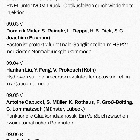
RNFL unter IVOM-Druck - Optikusfolgen durch wiederholte
Injektion
09.03 V
Dominik Maler, S. Reinehr, L. Deppe, H.B. Dick, S.C.
Joachim (Bochum)
Fasten ist protektiv für retinale Ganglienzellen im HSP27-
induzierten Normaldruckglaukommodell
09.04 V
Hanhan Liu, Y. Feng, V. Prokosch (Köln)
Hydrogen sulfi de precursor regulates ferroptosis in retina
in aglaucoma model
09.05 V
Antoine Capucci, S. Müller, K. Rothaus, F. Groß-Bölting,
C. Lommatzsch (Münster, Lübeck)
Funktionelle Glaukomdiagnostik: Ein Vergleich zwischen
zweiautomatischen Perimetern
09.06 R