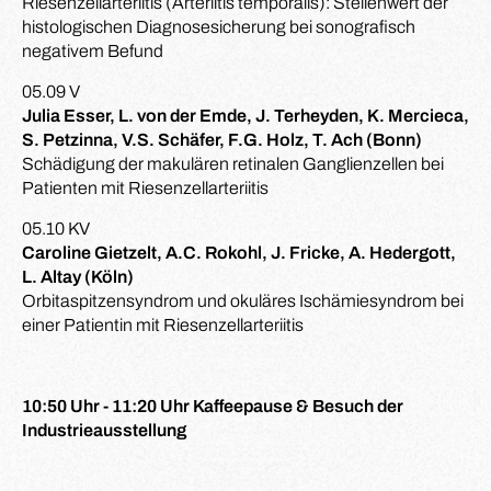
Riesenzellarteriitis (Arteriitis temporalis): Stellenwert der
histologischen Diagnosesicherung bei sonografisch
negativem Befund
05.09 V
Julia Esser, L. von der Emde, J. Terheyden, K. Mercieca,
S. Petzinna, V.S. Schäfer, F.G. Holz, T. Ach (Bonn)
Schädigung der makulären retinalen Ganglienzellen bei
Patienten mit Riesenzellarteriitis
05.10 KV
Caroline Gietzelt, A.C. Rokohl, J. Fricke, A. Hedergott,
L. Altay (Köln)
Orbitaspitzensyndrom und okuläres Ischämiesyndrom bei
einer Patientin mit Riesenzellarteriitis
10:50 Uhr - 11:20 Uhr Kaffeepause & Besuch der
Industrieausstellung