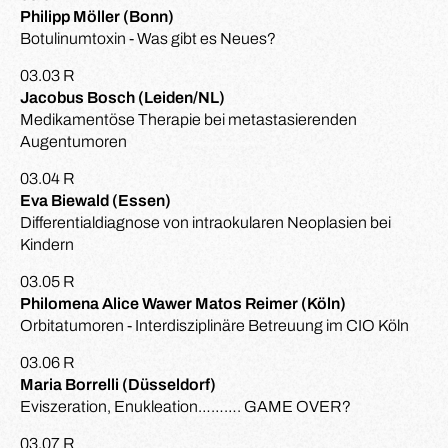
Philipp Möller (Bonn)
Botulinumtoxin - Was gibt es Neues?
03.03 R
Jacobus Bosch (Leiden/NL)
Medikamentöse Therapie bei metastasierenden
Augentumoren
03.04 R
Eva Biewald (Essen)
Differentialdiagnose von intraokularen Neoplasien bei
Kindern
03.05 R
Philomena Alice Wawer Matos Reimer (Köln)
Orbitatumoren - Interdisziplinäre Betreuung im CIO Köln
03.06 R
Maria Borrelli (Düsseldorf)
Eviszeration, Enukleation………. GAME OVER?
03.07 R