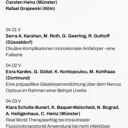
Carsten Heinz (Münster)
Rafael Grajewski (Köln)
04.01 V
Serra A. Karahan, M. Roth, G. Geerling, R. Guthoff
(Düsseldorf)
Okuläre Komplikationen monoklonaler Antikörper - eine
Fallserie
04.02 V
Esra Kardes, G. Gökel, K. Kontopoulou, M. Kohlhaas
(Dortmund)
Eine präpapilläre Glaskörperverdichtung über dem Nervus
Opticus im Rahmen einer Behçet Uveitis
04.03 V
Klara Schulte-Bunert, K. Baquet-Walscheid, N. Bograd,
A. Heiligenhaus, C. Heinz (Münster)
Real World Therapieerfolg bei intravitrealer
Fluocinolonacetonid Anwendung bei nicht infektiöser