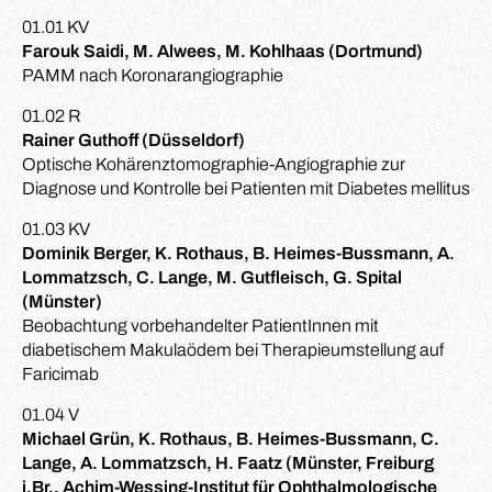
01.01 KV
Farouk Saidi, M. Alwees, M. Kohlhaas (Dortmund)
PAMM nach Koronarangiographie
01.02 R
Rainer Guthoff (Düsseldorf)
Optische Kohärenztomographie-Angiographie zur
Diagnose und Kontrolle bei Patienten mit Diabetes mellitus
01.03 KV
Dominik Berger, K. Rothaus, B. Heimes-Bussmann, A.
Lommatzsch, C. Lange, M. Gutfleisch, G. Spital
(Münster)
Beobachtung vorbehandelter PatientInnen mit
diabetischem Makulaödem bei Therapieumstellung auf
Faricimab
01.04 V
Michael Grün, K. Rothaus, B. Heimes-Bussmann, C.
Lange, A. Lommatzsch, H. Faatz (Münster, Freiburg
i.Br., Achim-Wessing-Institut für Ophthalmologische