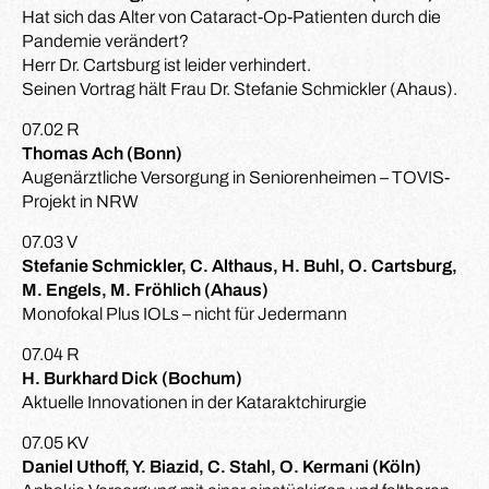
Hat sich das Alter von Cataract-Op-Patienten durch die
Pandemie verändert?
Herr Dr. Cartsburg ist leider verhindert.
Seinen Vortrag hält Frau Dr. Stefanie Schmickler (Ahaus).
07.02 R
Thomas Ach (Bonn)
Augenärztliche Versorgung in Seniorenheimen – TOVIS-
Projekt in NRW
07.03 V
Stefanie Schmickler, C. Althaus, H. Buhl, O. Cartsburg,
M. Engels, M. Fröhlich (Ahaus)
Monofokal Plus IOLs – nicht für Jedermann
07.04 R
H. Burkhard Dick (Bochum)
Aktuelle Innovationen in der Kataraktchirurgie
07.05 KV
Daniel Uthoff, Y. Biazid, C. Stahl, O. Kermani (Köln)