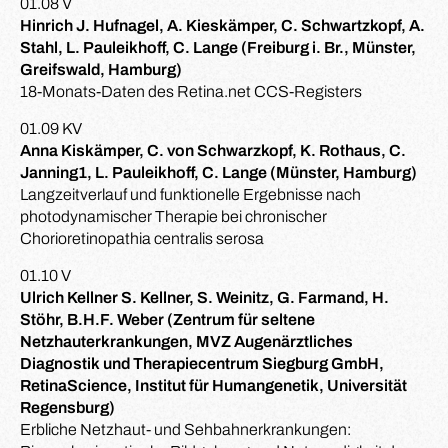
01.08 V
Hinrich J. Hufnagel, A. Kieskämper, C. Schwartzkopf, A.
Stahl, L. Pauleikhoff, C. Lange (Freiburg i. Br., Münster,
Greifswald, Hamburg)
18-Monats-Daten des Retina.net CCS-Registers
01.09 KV
Anna Kiskämper, C. von Schwarzkopf, K. Rothaus, C.
Janning1, L. Pauleikhoff, C. Lange (Münster, Hamburg)
Langzeitverlauf und funktionelle Ergebnisse nach
photodynamischer Therapie bei chronischer
Chorioretinopathia centralis serosa
01.10 V
Ulrich Kellner S. Kellner, S. Weinitz, G. Farmand, H.
Stöhr, B.H.F. Weber (Zentrum für seltene
Netzhauterkrankungen, MVZ Augenärztliches
Diagnostik und Therapiecentrum Siegburg GmbH,
RetinaScience, Institut für Humangenetik, Universität
Regensburg)
Erbliche Netzhaut- und Sehbahnerkrankungen: