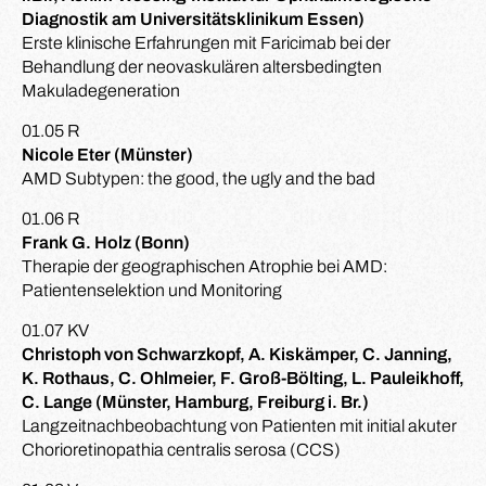
Diagnostik am Universitätsklinikum Essen)
Erste klinische Erfahrungen mit Faricimab bei der
Behandlung der neovaskulären altersbedingten
Makuladegeneration
01.05 R
Nicole Eter (Münster)
AMD Subtypen: the good, the ugly and the bad
01.06 R
Frank G. Holz (Bonn)
Therapie der geographischen Atrophie bei AMD:
Patientenselektion und Monitoring
01.07 KV
Christoph von Schwarzkopf, A. Kiskämper, C. Janning,
K. Rothaus, C. Ohlmeier, F. Groß-Bölting, L. Pauleikhoff,
C. Lange (Münster, Hamburg, Freiburg i. Br.)
Langzeitnachbeobachtung von Patienten mit initial akuter
Chorioretinopathia centralis serosa (CCS)