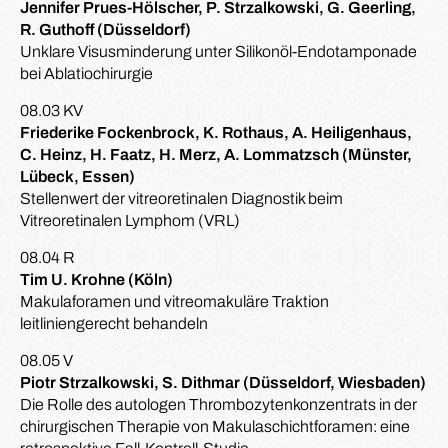
Jennifer Prues-Hölscher, P. Strzalkowski, G. Geerling,
R. Guthoff (Düsseldorf)
Unklare Visusminderung unter Silikonöl-Endotamponade
bei Ablatiochirurgie
08.03 KV
Friederike Fockenbrock, K. Rothaus, A. Heiligenhaus,
C. Heinz, H. Faatz, H. Merz, A. Lommatzsch (Münster,
Lübeck, Essen)
Stellenwert der vitreoretinalen Diagnostik beim
Vitreoretinalen Lymphom (VRL)
08.04 R
Tim U. Krohne (Köln)
Makulaforamen und vitreomakuläre Traktion
leitliniengerecht behandeln
08.05 V
Piotr Strzalkowski, S. Dithmar (Düsseldorf, Wiesbaden)
Die Rolle des autologen Thrombozytenkonzentrats in der
chirurgischen Therapie von Makulaschichtforamen: eine