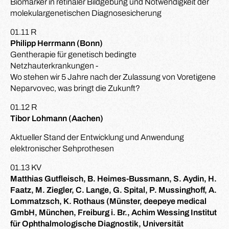
Biomarker in retinaler Bildgebung und Notwendigkeit der
molekulargenetischen Diagnosesicherung
01.11 R
Philipp Herrmann (Bonn)
Gentherapie für genetisch bedingte
Netzhauterkrankungen -
Wo stehen wir 5 Jahre nach der Zulassung von Voretigene
Neparvovec, was bringt die Zukunft?
01.12 R
Tibor Lohmann (Aachen)
Aktueller Stand der Entwicklung und Anwendung
elektronischer Sehprothesen
01.13 KV
Matthias Gutfleisch, B. Heimes-Bussmann, S. Aydin, H.
Faatz, M. Ziegler, C. Lange, G. Spital, P. Mussinghoff, A.
Lommatzsch, K. Rothaus (Münster, deepeye medical
GmbH, München, Freiburg i. Br., Achim Wessing Institut
für Ophthalmologische Diagnostik, Universität