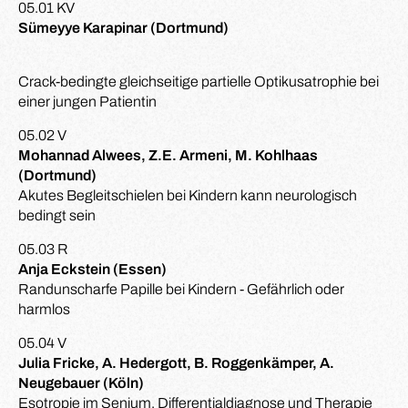
05.01 KV
Sümeyye Karapinar (Dortmund)
Crack-bedingte gleichseitige partielle Optikusatrophie bei
einer jungen Patientin
05.02 V
Mohannad Alwees, Z.E. Armeni, M. Kohlhaas
(Dortmund)
Akutes Begleitschielen bei Kindern kann neurologisch
bedingt sein
05.03 R
Anja Eckstein (Essen)
Randunscharfe Papille bei Kindern - Gefährlich oder
harmlos
05.04 V
Julia Fricke, A. Hedergott, B. Roggenkämper, A.
Neugebauer (Köln)
Esotropie im Senium, Differentialdiagnose und Therapie