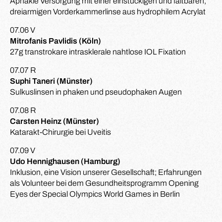
Aphakie Versorgung mit einer einstückigen und faltbaren,
dreiarmigen Vorderkammerlinse aus hydrophilem Acrylat
07.06 V
Mitrofanis Pavlidis (Köln)
27g transtrokare intrasklerale nahtlose IOL Fixation
07.07 R
Suphi Taneri (Münster)
Sulkuslinsen in phaken und pseudophaken Augen
07.08 R
Carsten Heinz (Münster)
Katarakt-Chirurgie bei Uveitis
07.09 V
Udo Hennighausen (Hamburg)
Inklusion, eine Vision unserer Gesellschaft; Erfahrungen
als Volunteer bei dem Gesundheitsprogramm Opening
Eyes der Special Olympics World Games in Berlin