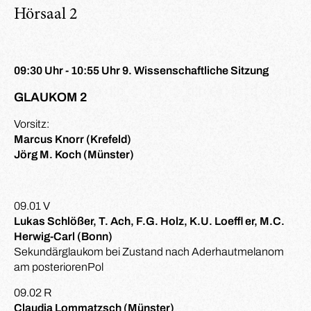
Hörsaal 2
09:30 Uhr - 10:55 Uhr 9. Wissenschaftliche Sitzung
GLAUKOM 2
Vorsitz:
Marcus Knorr (Krefeld)
Jörg M. Koch (Münster)
09.01 V
Lukas Schlößer, T. Ach, F.G. Holz, K.U. Loeffl er, M.C.
Herwig-Carl (Bonn)
Sekundärglaukom bei Zustand nach Aderhautmelanom
am posteriorenPol
09.02 R
Claudia Lommatzsch (Münster)