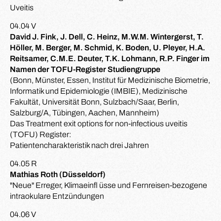
Uveitis
04.04 V
David J. Fink, J. Dell, C. Heinz, M.W.M. Wintergerst, T.
Höller, M. Berger, M. Schmid, K. Boden, U. Pleyer, H.A.
Reitsamer, C.M.E. Deuter, T.K. Lohmann, R.P. Finger im
Namen der TOFU-Register Studiengruppe
(Bonn, Münster, Essen, Institut für Medizinische Biometrie,
Informatik und Epidemiologie (IMBIE), Medizinische
Fakultät, Universität Bonn, Sulzbach/Saar, Berlin,
Salzburg/A, Tübingen, Aachen, Mannheim)
Das Treatment exit options for non-infectious uveitis
(TOFU) Register:
Patientencharakteristik nach drei Jahren
04.05 R
Mathias Roth (Düsseldorf)
"Neue" Erreger, Klimaeinfl üsse und Fernreisen-bezogene
intraokulare Entzündungen
04.06 V