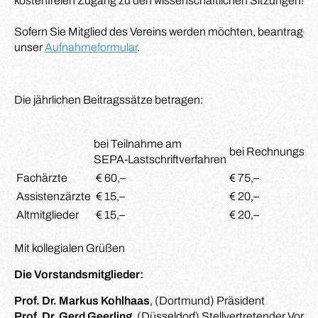
kostenfreien Zugang zu den wissenschaftlichen Sitzungen!
Sofern Sie Mitglied des Vereins werden möchten, beantragen S
unser
Aufnahmeformular
.
Die jährlichen Beitragssätze betragen:
bei Teilnahme am
bei Rechnungsza
SEPA-Lastschriftverfahren
Fachärzte
€ 60,–
€ 75,–
Assistenzärzte
€ 15,–
€ 20,–
Altmitglieder
€ 15,–
€ 20,–
Mit kollegialen Grüßen
Die Vorstandsmitglieder:
Prof. Dr. Markus Kohlhaas
, (Dortmund) Präsident
Prof. Dr. Gerd Geerling
, (Düsseldorf) Stellvertretender Vorsi