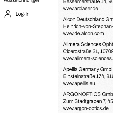
Bessemerstraße 14, 9
www.arclaser.de
Log-In
Alcon Deutschland G
Heinrich-von-Stephan-S
www.de.alcon.com
Alimera Sciences Op
Cicerostraße 21, 10709
www.alimera-sciences
Apellis Germany Gmb
Einsteinstraße 174, 
www.apellis.eu
ARGONOPTICS GmbH
Zum Stadtgraben 7, 4
www.argon-optics.de