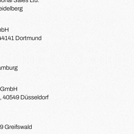
ional Sales Ltd.
eidelberg
GmbH
 44141 Dortmund
amburg
d GmbH
, 40549 Düsseldorf
89 Greifswald