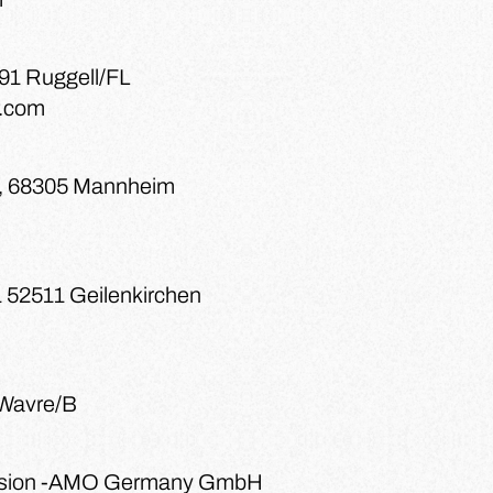
491 Ruggell/FL
r.com
H
3, 68305 Mannheim
1 52511 Geilenkirchen
 Wavre/B
ision -AMO Germany GmbH