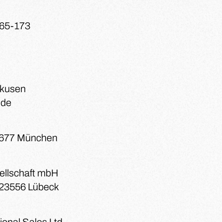
165-173
rkusen
.de
81677 München
sellschaft mbH
 23556 Lübeck