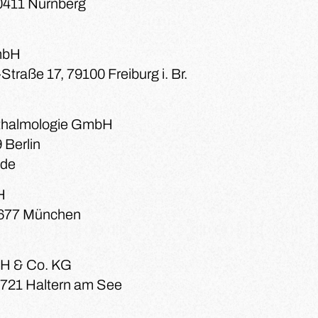
0411 Nürnberg
mbH
traße 17, 79100 Freiburg i. Br.
hthalmologie GmbH
 Berlin
.de
H
81677 München
 & Co. KG
5721 Haltern am See