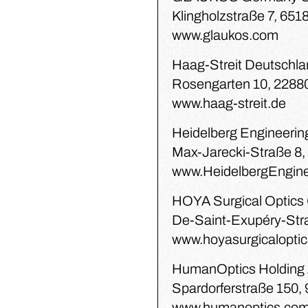
Klingholzstraße 7, 65
www.glaukos.com
Haag-Streit Deutsch
Rosengarten 10, 2288
www.haag-streit.de
Heidelberg Engineeri
Max-Jarecki-Straße 8,
www.HeidelbergEngine
HOYA Surgical Optic
De-Saint-Exupéry-Stra
www.hoyasurgicalopti
HumanOptics Holding
Spardorferstraße 150,
www.humanoptics.co