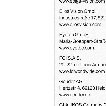
www.ebiga-vision.com
Elios Vision GmbH
Industriestraße 17, 82
www.eliosvision.com
Eyetec GmbH
Maria-Goeppert-Straß
www.eyetec.com
FCI S.A.S.
20-22 rue Louis Arman
www.fciworldwide.com
Geuder AG
Hertzstr. 4, 69123 Hei
www.geuder.de
GLAUKOS Germany 