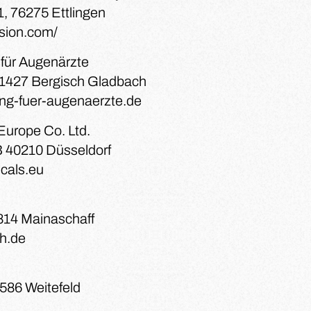
, 76275 Ettlingen
vision.com/
 für Augenärzte
51427 Bergisch Gladbach
ung-fuer-augenaerzte.de
urope Co. Ltd.
 40210 Düsseldorf
cals.eu
814 Mainaschaff
h.de
7586 Weitefeld