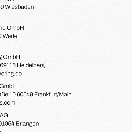
189 Wiesbaden
land GmbH
0 Wedel
ng GmbH
 69115 Heidelberg
ering.de
s GmbH
ße 10 60549 Frankfurt/Main
cs.com
 AG
 91054 Erlangen
m