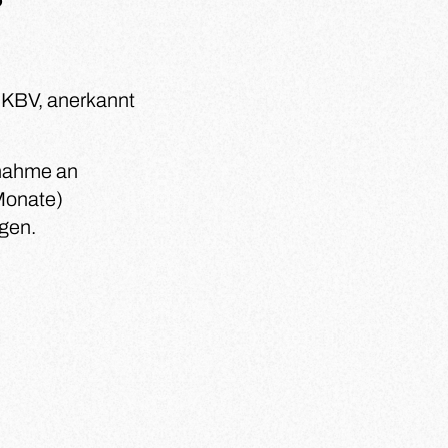
r KBV, anerkannt
lnahme an
Monate)
lgen.