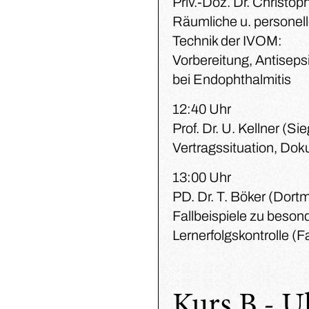
Priv.-Doz. Dr. Christo
Räumliche u. personel
Technik der IVOM:
Vorbereitung, Antisep
bei Endophthalmitis
12:40 Uhr
Prof. Dr. U. Kellner (Si
Vertragssituation, Do
13:00 Uhr
PD. Dr. T. Böker (Dort
Fallbeispiele zu beso
Lernerfolgskontrolle (
Kurs B - U