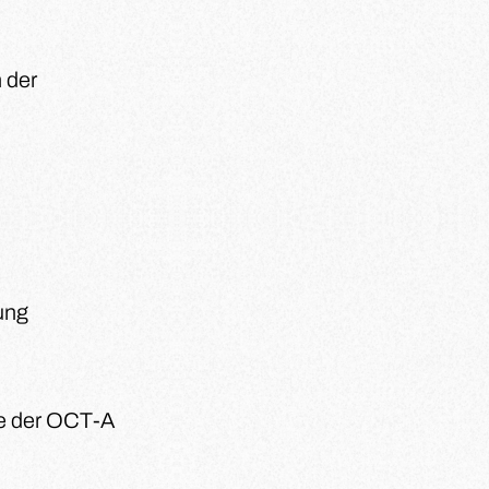
 der
ung
le der OCT-A