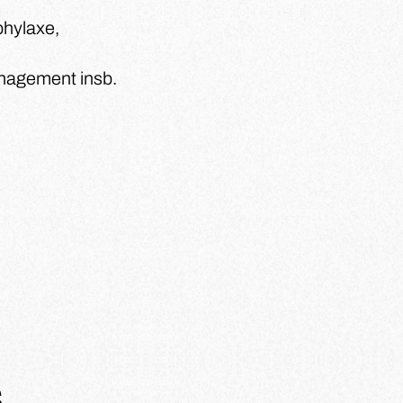
phylaxe,
anagement insb.
s