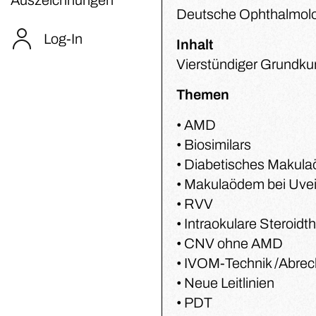
Deutsche Ophthalmolog
Log-In
Inhalt
Vierstündiger Grundku
Themen
• AMD
• Biosimilars
• Diabetisches Makul
• Makulaödem bei Uvei
• RVV
• Intraokulare Steroidt
• CNV ohne AMD
• IVOM-Technik /Abre
• Neue Leitlinien
• PDT