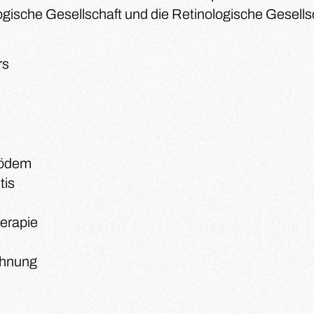
ische Gesellschaft und die Retinologische Gesellsc
rs
aödem
tis
herapie
chnung