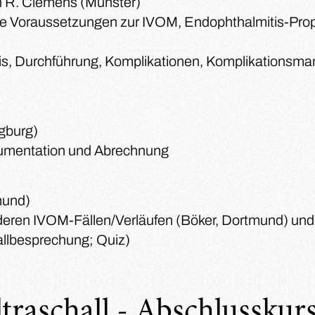
ph R. Clemens (Münster)
le Voraussetzungen zur IVOM, Endophthalmitis-Pro
sis, Durchführung, Komplikationen, Komplikationsm
egburg)
kumentation und Abrechnung
mund)
nderen IVOM-Fällen/Verläufen (Böker, Dortmund) und
Fallbesprechung; Quiz)
ltraschall - Abschlusskur