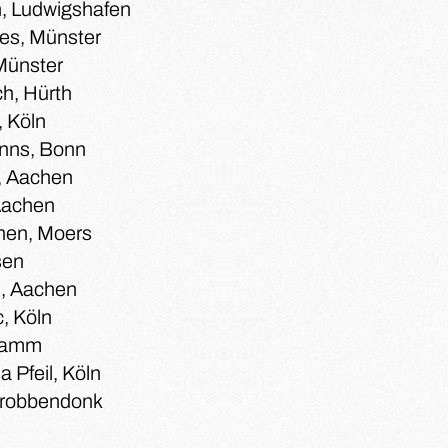
h, Ludwigshafen
es, Münster
 Münster
h, Hürth
 Köln
anns, Bonn
, Aachen
 Aachen
hen, Moers
sen
u, Aachen
c, Köln
 Hamm
 Pfeil, Köln
Grobbendonk