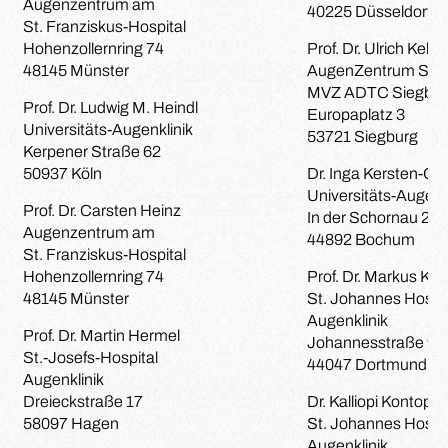
Augenzentrum am
40225 Düsseldorf
St. Franziskus-Hospital
Hohenzollernring 74
Prof. Dr. Ulrich Kelln
48145 Münster
AugenZentrum Sie
MVZ ADTC Siegbu
Prof. Dr. Ludwig M. Heindl
Europaplatz 3
Universitäts-Augenklinik
53721 Siegburg
Kerpener Straße 62
50937 Köln
Dr. Inga Kersten-G
Universitäts-Augenk
Prof. Dr. Carsten Heinz
In der Schornau 23
Augenzentrum am
44892 Bochum
St. Franziskus-Hospital
Hohenzollernring 74
Prof. Dr. Markus Ko
48145 Münster
St. Johannes Hospit
Augenklinik
Prof. Dr. Martin Hermel
Johannesstraße 9-
St.-Josefs-Hospital
44047 Dortmund
Augenklinik
Dreieckstraße 17
Dr. Kalliopi Kontopo
58097 Hagen
St. Johannes Hospit
Augenklinik