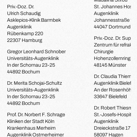
Priv.-Doz. Dr.
St. Johannes Hospit
Ulrich Schaudig
Augenklinik
Asklepios-Klinik Barmbek
Johannesstraße 9-
Augenklinik
44047 Dortmund
Rübenkamp 220
Priv.-Doz. Dr. Suphi 
22307 Hamburg
Zentrum für refrakti
Gregor Leonhard Schnober
Chirurgie
Universitäts-Augenklinik
Hohenzollernring 70
In der Schornau 23-25
48145 Münster
44892 Bochum
Dr. Claudia Thieme
Dr. Merita Schojai-Schultz
Augenklinik Bielefel
Universitäts-Augenklinik
An der Rosenhöhe 
In der Schornau 23-25
33647 Bielefeld
44892 Bochum
Dr. Robert Thiesma
Prof. Dr. Norbert F. Schrage
St.-Josefs-Hospital
Kliniken der Stadt Köln
Augenklinik
Krankenhaus Merheim
Dreieckstraße 17
Augenklinik Ostmerheimer
58097 Hagen