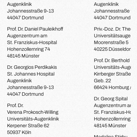
Augenklinik
Augenklinik
Johannesstraße 9-13
Johannesstraße 9-
44047 Dortmund
44047 Dortmund
Prof. Dr. Daniel Pauleikhoff
Priv.-Doz. Dr. Theo G
Augenzentrum am
Universitätsaugenkl
St. Franziskus-Hospital
Moorenstraße 5
Hohenzollernring 74
40225 Düsseldorf
48145 Münster
Prof. Dr. Berthold Se
Dr. Georgios Perdikakis
Universitäts-Augenk
St. Johannes Hospital
Kirrberger Straße 10
Augenklinik
Geb. 22
Johannesstraße 9-13
66424 Homburg / S
44047 Dortmund
Dr. Georg Spital
Prof. Dr.
Augenzentrum am
Verena Prokosch-Willing
St. Franziskus-Hosp
Universitäts-Augenklinik
Hohenzollernring 74
Kerpener Straße 62
48145 Münster
50937 Köln
Madalina Stirbu