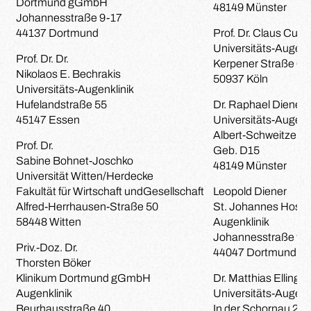
Dortmund gGmbH
48149 Münster
Johannesstraße 9-17
44137 Dortmund
Prof. Dr. Claus Curs
Universitäts-Augenk
Prof. Dr. Dr.
Kerpener Straße 62
Nikolaos E. Bechrakis
50937 Köln
Universitäts-Augenklinik
Hufelandstraße 55
Dr. Raphael Diener
45147 Essen
Universitäts-Augenk
Albert-Schweitzer-
Prof. Dr.
Geb. D15
Sabine Bohnet-Joschko
48149 Münster
Universität Witten/Herdecke
Fakultät für Wirtschaft undGesellschaft
Leopold Diener
Alfred-Herrhausen-Straße 50
St. Johannes Hospit
58448 Witten
Augenklinik
Johannesstraße 9-
Priv.-Doz. Dr.
44047 Dortmund
Thorsten Böker
Klinikum Dortmund gGmbH
Dr. Matthias Elling
Augenklinik
Universitäts-Augenk
Beurhausstraße 40
In der Schornau 23