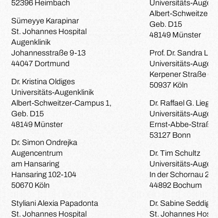
52396 Heimbach
Universitäts-Augenk
Albert-Schweitzer-
Sümeyye Karapinar
Geb. D15
St. Johannes Hospital
48149 Münster
Augenklinik
Johannesstraße 9-13
Prof. Dr. Sandra Lia
44047 Dortmund
Universitäts-Augenk
Kerpener Straße 62
Dr. Kristina Oldiges
50937 Köln
Universitäts-Augenklinik
Albert-Schweitzer-Campus 1,
Dr. Raffael G. Liegl
Geb. D15
Universitäts-Augenk
48149 Münster
Ernst-Abbe-Straße 
53127 Bonn
Dr. Simon Ondrejka
Augencentrum
Dr. Tim Schultz
am Hansaring
Universitäts-Augenk
Hansaring 102-104
In der Schornau 23
50670 Köln
44892 Bochum
Styliani Alexia Papadonta
Dr. Sabine Seddig
St. Johannes Hospital
St. Johannes Hospit