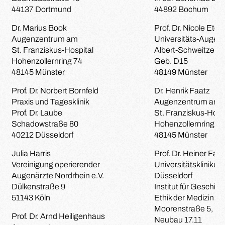
44137 Dortmund
44892 Bochum
Dr. Marius Book
Prof. Dr. Nicole Eter
Augenzentrum am
Universitäts-Augenk
St. Franziskus-Hospital
Albert-Schweitzer-
Hohenzollernring 74
Geb. D15
48145 Münster
48149 Münster
Prof. Dr. Norbert Bornfeld
Dr. Henrik Faatz
Praxis und Tagesklinik
Augenzentrum am
Prof. Dr. Laube
St. Franziskus-Hosp
Schadowstraße 80
Hohenzollernring 74
40212 Düsseldorf
48145 Münster
Julia Harris
Prof. Dr. Heiner Fan
Vereinigung operierender
Universitätsklinikum
Augenärzte Nordrhein e.V.
Düsseldorf
Dülkenstraße 9
Institut für Geschic
51143 Köln
Ethik der Medizin
Moorenstraße 5,
Prof. Dr. Arnd Heiligenhaus
Neubau 17.11