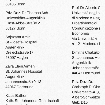
53105 Bonn
Prof. Dr. Alberto Cev
Priv.-Doz. Dr. Thomas Ach
Università degli stud
Universitäts-Augenklinik
di Modena e Reggio
Ernst-Abbe-Straße 2
Dipartimento di
53127 Bonn
Comunicazione ed
Economia
Snjezana Amin
Via Università 4
St.-Josefs-Hospital
41121 Modena / I
Augenklinik
Dreieckstraße 17
Dimitris Chatzikouto
58097 Hagen
St. Johannes Hospit
Augenklinik
Zaira Eleni Armeni
Johannesstraße 9-
St. Johannes Hospital
44047 Dortmund
Augenklinik
Johannesstraße 9-13
Priv.-Doz. Dr.
44047 Dortmund
Christoph R. Cleme
Universitäts-Augenk
Klaus Bathen
Albert-Schweitzer-
Kath. St.-Johannes-Gesellschaft
Geb. D15