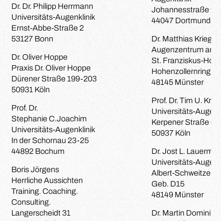
Dr. Dr. Philipp Herrmann
Johannesstraße 9-
Universitäts-Augenklinik
44047 Dortmund
Ernst-Abbe-Straße 2
53127 Bonn
Dr. Matthias Kriegel
Augenzentrum am
Dr. Oliver Hoppe
St. Franziskus-Hosp
Praxis Dr. Oliver Hoppe
Hohenzollernring 74
Dürener Straße 199-203
48145 Münster
50931 Köln
Prof. Dr. Tim U. Kro
Prof. Dr.
Universitäts-Augenk
Stephanie C.Joachim
Kerpener Straße 62
Universitäts-Augenklinik
50937 Köln
In der Schornau 23-25
44892 Bochum
Dr. Jost L. Lauerma
Universitäts-Augenk
Boris Jörgens
Albert-Schweitzer-
Herrliche Aussichten
Geb. D15
Training. Coaching.
48149 Münster
Consulting.
Langerscheidt 31
Dr. Martin Dominik L