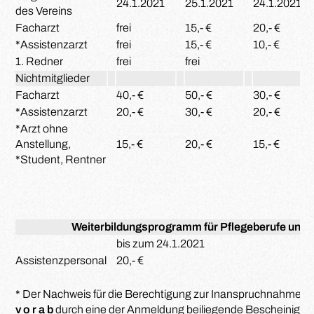
24.1.2021
25.1.2021
24.1.2021
des Vereins
Facharzt
frei
15,- €
20,- €
*Assistenzarzt
frei
15,- €
10,- €
1. Redner
frei
frei
Nichtmitglieder
Facharzt
40,- €
50,- €
30,- €
*Assistenzarzt
20,- €
30,- €
20,- €
*Arzt ohne
Anstellung,
15,- €
20,- €
15,- €
*Student, Rentner
Weiterbildungsprogramm für Pflegeberufe und 
bis zum 24.1.2021
Assistenzpersonal
20,- €
* Der Nachweis für die Berechtigung zur Inanspruchnahme 
v o r a b
durch eine der Anmeldung beiliegende Bescheinigu