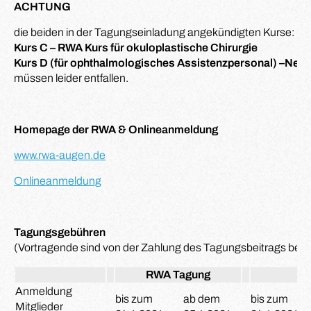
ACHTUNG
die beiden in der Tagungseinladung angekündigten Kurse:
Kurs C – RWA Kurs für okuloplastische Chirurgie
Kurs D (für ophthalmologisches Assistenzpersonal) –Neue
müssen leider entfallen.
Homepage der RWA & Onlineanmeldung
www.rwa-augen.de
Onlineanmeldung
Tagungsgebühren
(Vortragende sind von der Zahlung des Tagungsbeitrags befre
RWA Tagung
Ku
Anmeldung
bis zum
ab dem
bis zum
Mitglieder