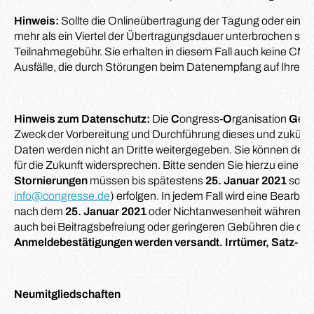
Hinweis:
Sollte die Onlineübertragung der Tagung oder eines
mehr als ein Viertel der Übertragungsdauer unterbrochen sein,
Teilnahmegebühr. Sie erhalten in diesem Fall auch keine CME-
Ausfälle, die durch Störungen beim Datenempfang auf Ihrem 
Hinweis zum Datenschutz:
Die
C
ongress-
O
rganisation
G
erl
Zweck der Vorbereitung und Durchführung dieses und zukünft
Daten werden nicht an Dritte weitergegeben. Sie können der N
für die Zukunft widersprechen. Bitte senden Sie hierzu eine 
Stornierungen
müssen bis spätestens
25. Januar 2021
schri
info@congresse.de
) erfolgen. In jedem Fall wird eine Bearbei
nach dem
25. Januar 2021
oder Nichtanwesenheit während d
auch bei Beitragsbefreiung oder geringeren Gebühren die o. 
Anmeldebestätigungen werden versandt. Irrtümer, Satz- un
Neumitgliedschaften