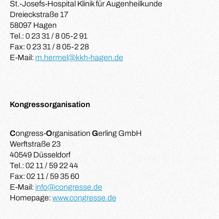
St.-Josefs-Hospital Klinik für Augenheilkunde
Dreieckstraße 17
58097 Hagen
Tel.: 0 23 31 / 8 05-2 91
Fax: 0 23 31 / 8 05-2 28
E-Mail:
m.hermel@kkh-hagen.de
Kongressorganisation
C
ongress-
O
rganisation
G
erling GmbH
Werftstraße 23
40549 Düsseldorf
Tel.: 02 11 / 59 22 44
Fax: 02 11 / 59 35 60
E-Mail:
info@congresse.de
Homepage:
www.congresse.de