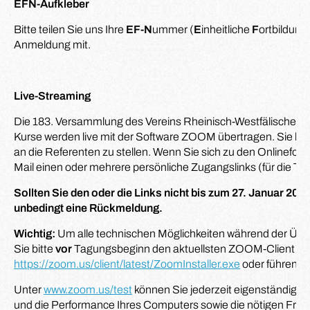
EFN-Aufkleber
Bitte teilen Sie uns Ihre
EF-N
ummer (
E
inheitliche
F
ortbildung
Anmeldung mit.
Live-Streaming
Die 183. Versammlung des Vereins Rheinisch-Westfälischer Au
Kurse werden live mit der Software ZOOM übertragen. Sie hab
an die Referenten zu stellen. Wenn Sie sich zu den Onlinefort
Mail einen oder mehrere persönliche Zugangslinks (für die Ta
Sollten Sie den oder die Links nicht bis zum 27. Januar 202
unbedingt eine Rückmeldung.
Wichtig:
Um alle technischen Möglichkeiten während der Über
Sie bitte
vor
Tagungsbeginn den aktuellsten ZOOM-Client un
https://zoom.us/client/latest/ZoomInstaller.exe
oder führen 
Unter
www.zoom.us/test
können Sie jederzeit eigenständig ei
und die Performance Ihres Computers sowie die nötigen Frei