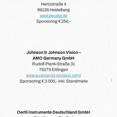
Hertzstraße 4
69126 Heidelberg
www.geuder.de
Sponsoring € 250,-
Johnson & Johnson Vision –
AMO Germany GmbH
Rudolf-Plank-Straße 31
76275 Ettlingen
www.surgical-de.jnjvision.com/
Spo
Sponsoring € 3.000,- inkl. Standmiete
Oertli Instrumente Deutschland GmbH