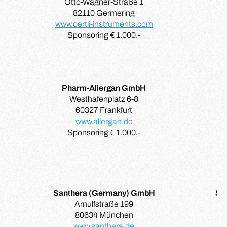
Otto-Wagner-Straße 1
82110 Germering
www.oertli-instruments.com
Sponsoring € 1.000,-
Pharm-Allergan GmbH
Westhafenplatz 6-8
60327 Frankfurt
www.allergan.de
Sponsoring € 1.000,-
Santhera (Germany) GmbH
SC
Arnulfstraße 199
80634 München
www.santhera.de
w