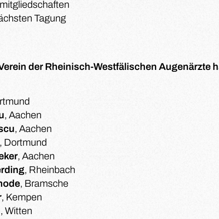
mitgliedschaften
nächsten Tagung
Verein der Rheinisch-Westfälischen Augenärzte 
ortmund
u
, Aachen
escu
, Aachen
, Dortmund
eker
, Aachen
erding
, Rheinbach
rhode
, Bramsche
r
, Kempen
u
, Witten