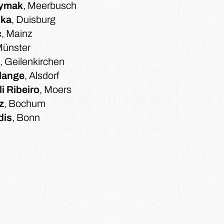
aymak
, Meerbusch
ska
, Duisburg
c
, Mainz
Münster
, Geilenkirchen
Plange
, Alsdorf
i Ribeiro
, Moers
z
, Bochum
dis
, Bonn