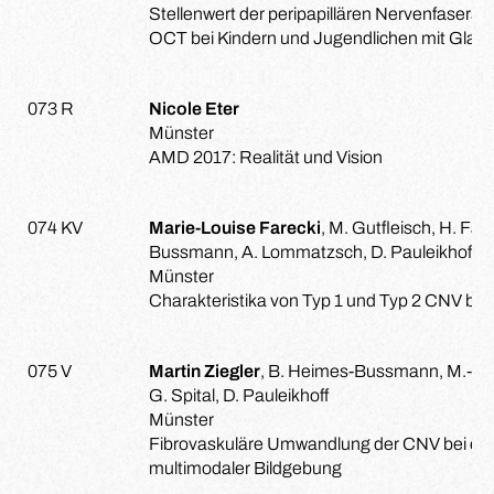
Stellenwert der peripapillären Nervenfasers
OCT bei Kindern und Jugendlichen mit Gla
073 R
Nicole Eter
Münster
AMD 2017: Realität und Vision
074 KV
Marie-Louise Farecki
, M. Gutfleisch, H. F
Bussmann, A. Lommatzsch, D. Pauleikhoff
Münster
Charakteristika von Typ 1 und Typ 2 CNV be
075 V
Martin Ziegler
, B. Heimes-Bussmann, M.-L. F
G. Spital, D. Pauleikhoff
Münster
Fibrovaskuläre Umwandlung der CNV bei exsu
multimodaler Bildgebung