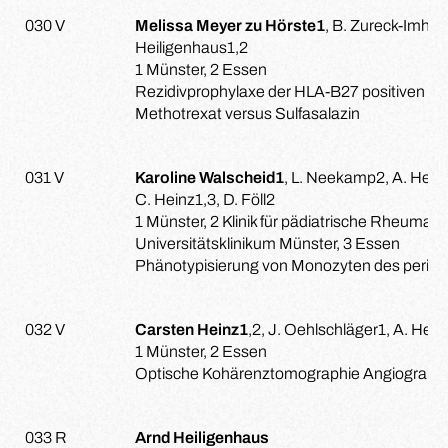
030 V
Melissa Meyer zu Hörste1
, B. Zureck-Imhoff
Heiligenhaus1,2
1 Münster, 2 Essen
Rezidivprophylaxe der HLA-B27 positiven aku
Methotrexat versus Sulfasalazin
031 V
Karoline Walscheid1
, L. Neekamp2, A. Heili
C. Heinz1,3, D. Föll2
1 Münster, 2 Klinik für pädiatrische Rheumat
Universitätsklinikum Münster, 3 Essen
Phänotypisierung von Monozyten des peripher
032 V
Carsten Heinz1
,2, J. Oehlschläger1, A. Hei
1 Münster, 2 Essen
Optische Kohärenztomographie Angiographi
033 R
Arnd Heiligenhaus