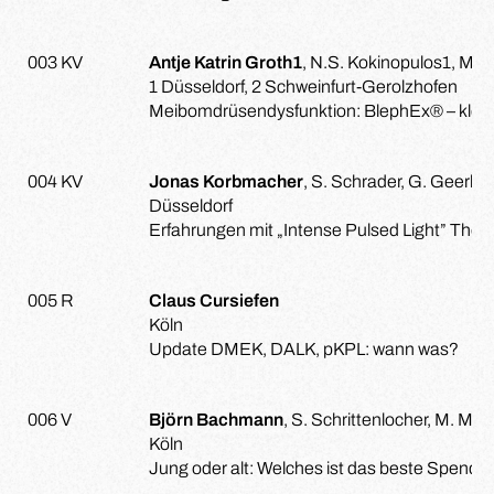
003 KV
Antje Katrin Groth1
, N.S. Kokinopulos1, M. 
1 Düsseldorf, 2 Schweinfurt-Gerolzhofen
Meibomdrüsendysfunktion: BlephEx® – klei
004 KV
Jonas Korbmacher
, S. Schrader, G. Geerlin
Düsseldorf
Erfahrungen mit „Intense Pulsed Light” The
005 R
Claus Cursiefen
Köln
Update DMEK, DALK, pKPL: wann was?
006 V
Björn Bachmann
, S. Schrittenlocher, M. Mat
Köln
Jung oder alt: Welches ist das beste Spender