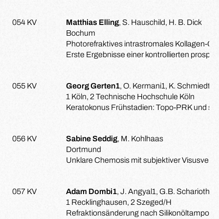
054 KV
Matthias Elling
, S. Hauschild, H. B. Dick
Bochum
Photorefraktives intrastromales Kollagen-Cros
Erste Ergebnisse einer kontrollierten prospek
055 KV
Georg Gerten1
, O. Kermani1, K. Schmiedt1, 
1 Köln, 2 Technische Hochschule Köln
Keratokonus Frühstadien: Topo-PRK und sim
056 KV
Sabine Seddig
, M. Kohlhaas
Dortmund
Unklare Chemosis mit subjektiver Visusvers
057 KV
Adam Dombi1
, J. Angyal1, G.B. Scharioth1,
1 Recklinghausen, 2 Szeged/H
Refraktionsänderung nach Silikonöltampona