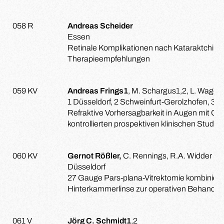
058 R
Andreas Scheider
Essen
Retinale Komplikationen nach Kataraktchirurg
Therapieempfehlungen
059 KV
Andreas Frings1
, M. Schargus1,2, L. Wagen
1 Düsseldorf, 2 Schweinfurt-Gerolzhofen, 3
Refraktive Vorhersagbarkeit in Augen mit 
kontrollierten prospektiven klinischen Studie
060 KV
Gernot Rößler,
C. Rennings, R.A. Widder
Düsseldorf
27 Gauge Pars-plana-Vitrektomie kombiniert mi
Hinterkammerlinse zur operativen Behandlung 
061 V
Jörg C. Schmidt1
,2