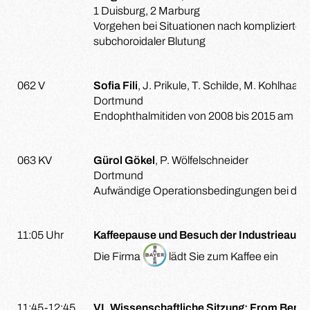
1 Duisburg, 2 Marburg
Vorgehen bei Situationen nach komplizierten
subchoroidaler Blutung
062 V
Sofia Fili
, J. Prikule, T. Schilde, M. Kohlhaas
Dortmund
Endophthalmitiden von 2008 bis 2015 am St
063 KV
Gürol Gökel
, P. Wölfelschneider
Dortmund
Aufwändige Operationsbedingungen bei der 
11:05 Uhr
Kaffeepause und Besuch der Industrieauss
Die Firma
lädt Sie zum Kaffee ein
11:45-12:45
VI. Wissenschaftliche Sitzung: From Bench 