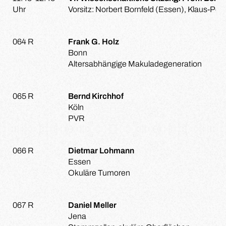
Uhr
Vorsitz: Norbert Bornfeld (Essen), Klaus-Pet
064 R
Frank G. Holz
Bonn
Altersabhängige Makuladegeneration
065 R
Bernd Kirchhof
Köln
PVR
066 R
Dietmar Lohmann
Essen
Okuläre Tumoren
067 R
Daniel Meller
Jena