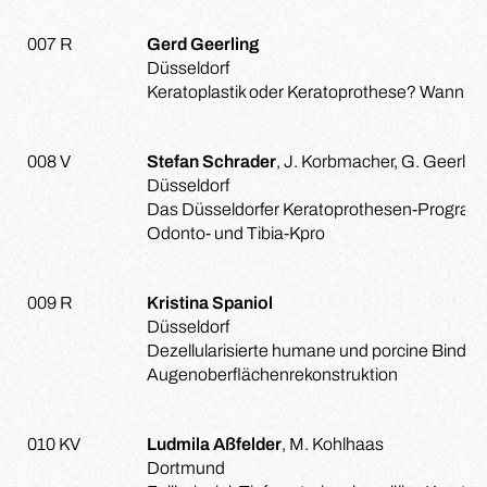
007 R
Gerd Geerling
Düsseldorf
Keratoplastik oder Keratoprothese? Wann w
008 V
Stefan Schrader
, J. Korbmacher, G. Geerlin
Düsseldorf
Das Düsseldorfer Keratoprothesen-Programm
Odonto- und Tibia-Kpro
009 R
Kristina Spaniol
Düsseldorf
Dezellularisierte humane und porcine Bindehau
Augenoberflächenrekonstruktion
010 KV
Ludmila Aßfelder
, M. Kohlhaas
Dortmund