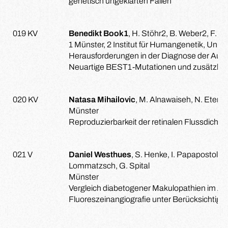
genetisch ungeklärten Fällen
019 KV
Benedikt Book1
, H. Stöhr2, B. Weber2, F. vo
1 Münster, 2 Institut für Humangenetik, Univ
Herausforderungen in der Diagnose der Aut
Neuartige BEST1-Mutationen und zusätzliche
020 KV
Natasa Mihailovic
, M. Alnawaiseh, N. Eter
Münster
Reproduzierbarkeit der retinalen Flussdich
021 V
Daniel Westhues
, S. Henke, I. Papapostolo
Lommatzsch, G. Spital
Münster
Vergleich diabetogener Makulopathien im An
Fluoreszeinangiografie unter Berücksichtigu