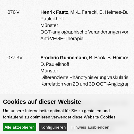
076 V
Henrik Faatz
, M.-L. Farecki, B. Heimes-Bus
Pauleikhoff
Münster
OCT-angiographische Veränderungen von Ty
Anti-VEGF-Therapie
077 KV
Frederic Gunnemann
, B. Book, B. Heimes
D. Pauleikhoff
Münster
Differenzierte Phänotypisierung vaskularisi
Korrelation von 2D und 3D OCT-Angiograph
Cookies auf dieser Website
078 KV
Matthias Gutfleisch
, M.-L. Farecki, B. Heim
A. Lommatzsch, D. Pauleikhoff
Um unsere Internetseite optimal für Sie zu gestalten und
Münster
fortlaufend zu optimieren verwendet diese Website Cookies.
Veränderungen in der OCT-Angiographie nach
Alle akzeptieren
Konfigurieren
Hinweis ausblenden
im Rahmen einer exsudativen AMD