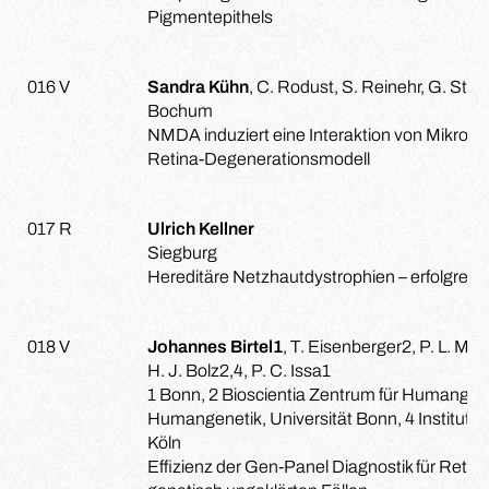
Pigmentepithels
016 V
Sandra Kühn
, C. Rodust, S. Reinehr, G. Stut
Bochum
NMDA induziert eine Interaktion von Mikrog
Retina-Degenerationsmodell
017 R
Ulrich Kellner
Siegburg
Hereditäre Netzhautdystrophien – erfolgreich
018 V
Johannes Birtel1
, T. Eisenberger2, P. L. Mül
H. J. Bolz2,4, P. C. Issa1
1 Bonn, 2 Bioscientia Zentrum für Humangeneti
Humangenetik, Universität Bonn, 4 Institut f
Köln
Effizienz der Gen-Panel Diagnostik für Retin