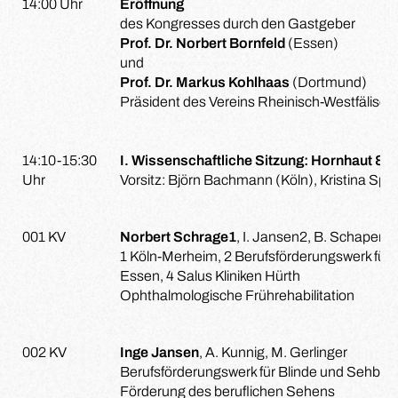
14:00 Uhr
Eröffnung
des Kongresses durch den Gastgeber
Prof. Dr. Norbert Bornfeld
(Essen)
und
Prof. Dr. Markus Kohlhaas
(Dortmund)
Präsident des Vereins Rheinisch-Westfälisc
14:10-15:30
I. Wissenschaftliche Sitzung: Hornhaut & L
Uhr
Vorsitz: Björn Bachmann (Köln), Kristina Span
001 KV
Norbert Schrage1
, I. Jansen2, B. Schaperdo
1 Köln-Merheim, 2 Berufsförderungswerk für 
Essen, 4 Salus Kliniken Hürth
Ophthalmologische Frührehabilitation
002 KV
Inge Jansen
, A. Kunnig, M. Gerlinger
Berufsförderungswerk für Blinde und Sehbeh
Förderung des beruflichen Sehens