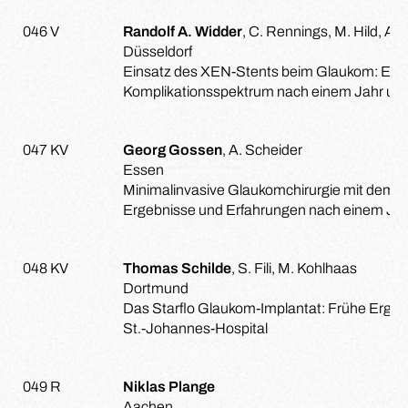
046 V
Randolf A. Widder
, C. Rennings, M. Hild, A.
Düsseldorf
Einsatz des XEN-Stents beim Glaukom: Erge
Komplikationsspektrum nach einem Jahr un
047 KV
Georg Gossen
, A. Scheider
Essen
Minimalinvasive Glaukomchirurgie mit dem 
Ergebnisse und Erfahrungen nach einem Ja
048 KV
Thomas Schilde
, S. Fili, M. Kohlhaas
Dortmund
Das Starflo Glaukom-Implantat: Frühe Erge
St.-Johannes-Hospital
049 R
Niklas Plange
Aachen