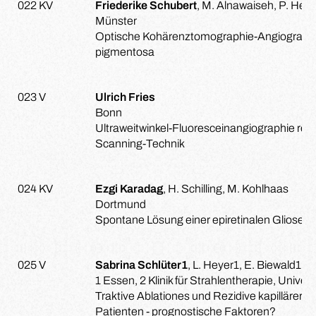
022 KV
Friederike Schubert
, M. Alnawaiseh, P. Heid
Münster
Optische Kohärenztomographie-Angiographie
pigmentosa
023 V
Ulrich Fries
Bonn
Ultraweitwinkel-Fluoresceinangiographie ret
Scanning-Technik
024 KV
Ezgi Karadag
, H. Schilling, M. Kohlhaas
Dortmund
Spontane Lösung einer epiretinalen Gliose
025 V
Sabrina Schlüter1
, L. Heyer1, E. Biewald1, 
1 Essen, 2 Klinik für Strahlentherapie, Univer
Traktive Ablationes und Rezidive kapillärer
Patienten - prognostische Faktoren?