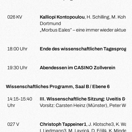
026 KV
Kalliopi Kontopoulou
, H. Schilling, M. Kohlh
Dortmund
„Morbus Eales” – eine immer wieder aktuelle 
18:00 Uhr
Ende des wissenschaftlichen Tagesprogra
19:30 Uhr
Abendessen im CASINO Zollverein
Wissenschaftliches Programm, Saal B / Ebene 6
14:15-15:40
III. Wissenschaftliche Sitzung: Uveitis & S
Uhr
Vorsitz: Carsten Heinz (Münster), Peter Wöl
027 V
Christoph Tappeiner1
, J. Klotsche3, K. Wal
I. Liedmann3, M. Lavric4, D. Föll4, K. Minden