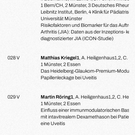
1 Bern/CH, 2 Münster, 3 Deutsches Rheuma
Leibnitz Institut, Berlin, 4 Klinik für Pädiat
Universität Münster
Risikofaktoren und Biomarker für das Auftreten
Arthritis (JIA): Daten aus der Inzeptions- ko
diagnostizierter JIA (ICON-Studie)
028 V
Matthias Kriegel1
, A. Heiligenhaus1,2, C. He
1 Münster, 2 Essen
Das Heidelberg-Glaukom-Premium-Modul® zur
Papillenleckage bei Uveitis
029 V
Martin Röring1
, A. Heiligenhaus1,2, C. Hein
1 Münster, 2 Essen
Einfluss einer immunmodulatorischen Basisth
mit intavitrealem Dexamethason bei Patien
eine Uveitis