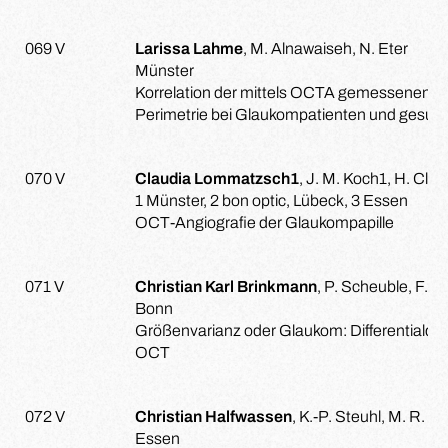
069 V
Larissa Lahme
, M. Alnawaiseh, N. Eter
Münster
Korrelation der mittels OCTA gemessenen Fl
Perimetrie bei Glaukompatienten und gesund
070 V
Claudia Lommatzsch1
, J. M. Koch1, H. Cla
1 Münster, 2 bon optic, Lübeck, 3 Essen
OCT-Angiografie der Glaukompapille
071 V
Christian Karl Brinkmann
, P. Scheuble, F. G
Bonn
Größenvarianz oder Glaukom: Differentialdia
OCT
072 V
Christian Halfwassen
, K.-P. Steuhl, M. R. 
Essen