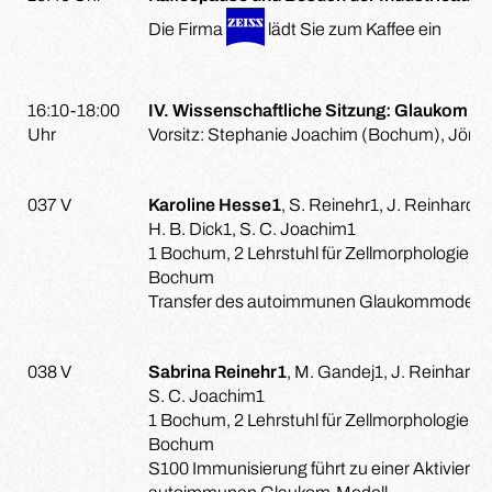
Die Firma
lädt Sie zum Kaffee ein
16:10-18:00
IV. Wissenschaftliche Sitzung: Glaukom
Uhr
Vorsitz: Stephanie Joachim (Bochum), Jörg
037 V
Karoline Hesse1
, S. Reinehr1, J. Reinhard2
H. B. Dick1, S. C. Joachim1
1 Bochum, 2 Lehrstuhl für Zellmorphologie un
Bochum
Transfer des autoimmunen Glaukommodells v
038 V
Sabrina Reinehr1
, M. Gandej1, J. Reinhard2,
S. C. Joachim1
1 Bochum, 2 Lehrstuhl für Zellmorphologie un
Bochum
S100 Immunisierung führt zu einer Aktivier