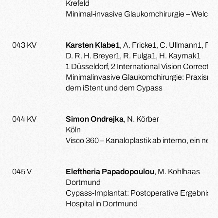
Krefeld
Minimal-invasive Glaukomchirurgie – Welches
043 KV
Karsten Klabe1
, A. Fricke1, C. Ullmann1, F. T
D. R. H. Breyer1, R. Fulga1, H. Kaymak1
1 Düsseldorf, 2 International Vision Correct
Minimalinvasive Glaukomchirurgie: Praxisna
dem iStent und dem Cypass
044 KV
Simon Ondrejka
, N. Körber
Köln
Visco 360 – Kanaloplastik ab interno, ein ne
045 V
Eleftheria Papadopoulou
, M. Kohlhaas
Dortmund
Cypass-Implantat: Postoperative Ergebniss
Hospital in Dortmund