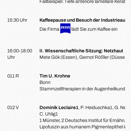
Fallbeispiel: Tiefe anteriore lamelläre Kerat
15:30 Uhr
Kaffeepause und Besuch der Industrieauss
Die Firma
lädt Sie zum Kaffee ein
16:00-18:00
II. Wissenschaftliche Sitzung: Netzhaut
Uhr
Mete Gök (Essen), Gernot Rößler (Düsseldo
011 R
Tim U. Krohne
Bonn
Stammzelltherapien in der Augenheilkunde –
012 V
Dominik Leclaire1
, P. Heiduschka1, G. Nette
C. Uhlig1
1 Münster, 2 Deutsches Institut für Ernähr
Lipofuszin aus humanem Pigmentepithel indu