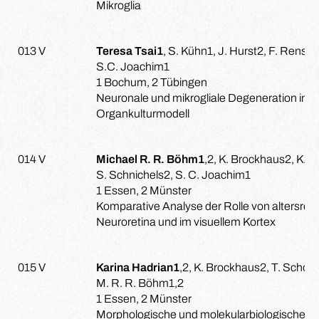
Mikroglia
013 V
Teresa Tsai1
, S. Kühn1, J. Hurst2, F. Rensin
S.C. Joachim1
1 Bochum, 2 Tübingen
Neuronale und mikrogliale Degeneration in 
Organkulturmodell
014 V
Michael R. R. Böhm1
,2, K. Brockhaus2, K. 
S. Schnichels2, S. C. Joachim1
1 Essen, 2 Münster
Komparative Analyse der Rolle von altersregu
Neuroretina und im visuellem Kortex
015 V
Karina Hadrian1
,2, K. Brockhaus2, T. Schoc
M. R. R. Böhm1,2
1 Essen, 2 Münster
Morphologische und molekularbiologische Ve