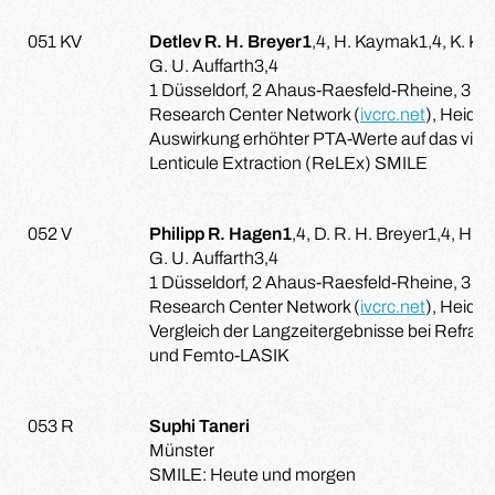
051 KV
Detlev R. H. Breyer1
,4, H. Kaymak1,4, K. Kla
G. U. Auffarth3,4
1 Düsseldorf, 2 Ahaus-Raesfeld-Rheine, 3 Hei
Research Center Network (
ivcrc.net
), Heidel
Auswirkung erhöhter PTA-Werte auf das visue
Lenticule Extraction (ReLEx) SMILE
052 V
Philipp R. Hagen1
,4, D. R. H. Breyer1,4, H. 
G. U. Auffarth3,4
1 Düsseldorf, 2 Ahaus-Raesfeld-Rheine, 3 Hei
Research Center Network (
ivcrc.net
), Heidel
Vergleich der Langzeitergebnisse bei Refrac
und Femto-LASIK
053 R
Suphi Taneri
Münster
SMILE: Heute und morgen