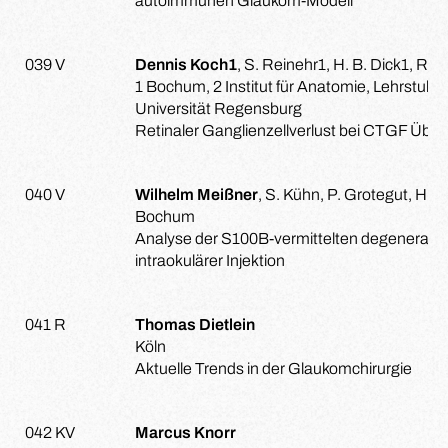
autoimmunen Glaukom-Modell
039 V
Dennis Koch1
, S. Reinehr1, H. B. Dick1, R.
1 Bochum, 2 Institut für Anatomie, Lehrstuh
Universität Regensburg
Retinaler Ganglienzellverlust bei CTGF Üb
040 V
Wilhelm Meißner
, S. Kühn, P. Grotegut, H.B
Bochum
Analyse der S100B-vermittelten degenerativ
intraokulärer Injektion
041 R
Thomas Dietlein
Köln
Aktuelle Trends in der Glaukomchirurgie
042 KV
Marcus Knorr