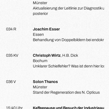
Münster
Aktualisierung der Leitlinie zur Diagnostik un
posterior
034 R
Joachim Esser
Essen
Behandlung von Doppelbildern bei endokrine
035 KV
Christoph Wirtz
, H.B. Dick
Bochum
Unklarer Schielfehler? Was ist denn hier los?
036 V
Solon Thanos
Münster
Stand der Regeneration des N. Opticus
15:40 Uhr
Kaffeepause und Besuch der Industrieauss