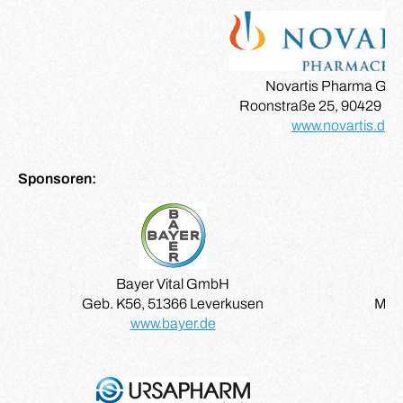
Novartis Pharma Gm
Roonstraße 25, 90429 Nü
www.novartis.de
Sponsoren:
Bayer Vital GmbH
Geb. K56, 51366 Leverkusen
Max-
www.bayer.de