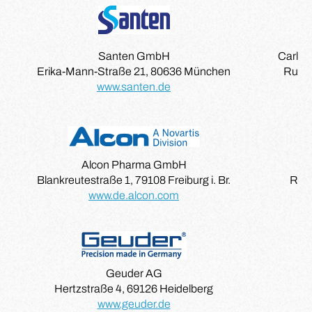
Santen GmbH
Carl Z
Erika-Mann-Straße 21, 80636 München
Rudol
www.santen.de
Alcon Pharma GmbH
Blankreutestraße 1, 79108 Freiburg i. Br.
Rudo
www.de.alcon.com
Geuder AG
Hertzstraße 4, 69126 Heidelberg
Li
www.geuder.de