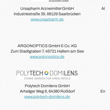
Ursapharm Arzneimittel GmbH
Alim
Industriestraße 35, 66129 Saarbrücken
www.ursapharm.de
ARGONOPTICS GmbH & Co. KG
Zum Stadtgraben 7, 45721 Haltern am See
We
www.argonoptics.de
Polytech Domilens GmbH
Arheilger Weg 6, 64380 Roßdorf
Ernst
www.polytech-domilens.de