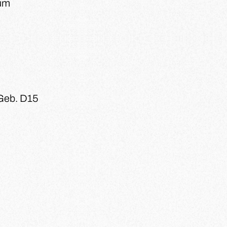
hum
Geb. D15