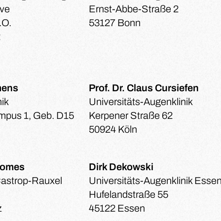
ive
Ernst-Abbe-Straße 2
.O.
53127 Bonn
2
mens
Prof. Dr. Claus Cursiefen
nik
Universitäts-Augenklinik
mpus 1, Geb. D15
Kerpener Straße 62
50924 Köln
Gomes
Dirk Dekowski
Castrop-Rauxel
Universitäts-Augenklinik Esse
Hufelandstraße 55
z
45122 Essen