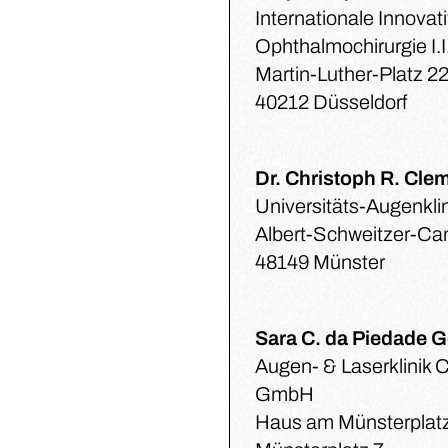
Internationale Innovat
Ophthalmochirurgie I.I
Martin-Luther-Platz 2
40212 Düsseldorf
Dr. Christoph R. Cle
Universitäts-Augenkli
Albert-Schweitzer-Ca
48149 Münster
Sara C. da Piedade 
Augen- & Laserklinik 
GmbH
Haus am Münsterplat