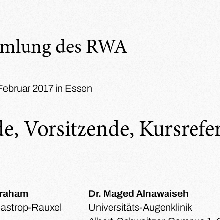
mmlung des RWA
 Februar 2017 in Essen
e, Vorsitzende, Kursrefe
braham
Dr. Maged Alnawaiseh
Castrop-Rauxel
Universitäts-Augenklinik