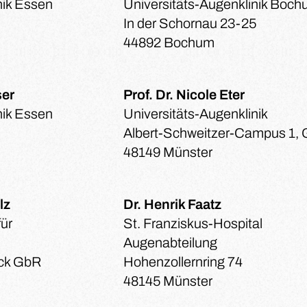
nik Essen
Universitäts-Augenklinik Boc
In der Schornau 23-25
44892 Bochum
ser
Prof. Dr. Nicole Eter
nik Essen
Universitäts-Augenklinik
Albert-Schweitzer-Campus 1, 
48149 Münster
lz
Dr. Henrik Faatz
ür
St. Franziskus-Hospital
Augenabteilung
uck GbR
Hohenzollernring 74
48145 Münster