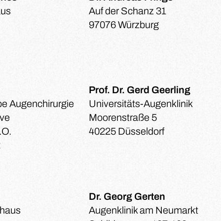
aus
Auf der Schanz 31
97076 Würzburg
Prof. Dr. Gerd Geerling
be Augenchirurgie
Universitäts-Augenklinik
ive
Moorenstraße 5
.O.
40225 Düsseldorf
2
Dr. Georg Gerten
Ahaus
Augenklinik am Neumarkt