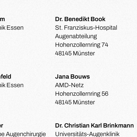
hm
Dr. Benedikt Book
nik Essen
St. Franziskus-Hospital
Augenabteilung
Hohenzollernring 74
48145 Münster
nfeld
Jana Bouws
nik Essen
AMD-Netz
Hohenzollernring 56
48145 Münster
er
Dr. Christian Karl Brinkmann
be Augenchirurgie
Universitäts-Augenklinik