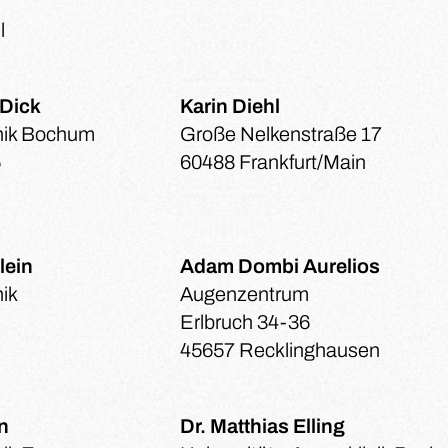
l
 Dick
Karin Diehl
inik Bochum
Große Nelkenstraße 17
5
60488 Frankfurt/Main
lein
Adam Dombi Aurelios
nik
Augenzentrum
Erlbruch 34-36
45657 Recklinghausen
in
Dr. Matthias Elling