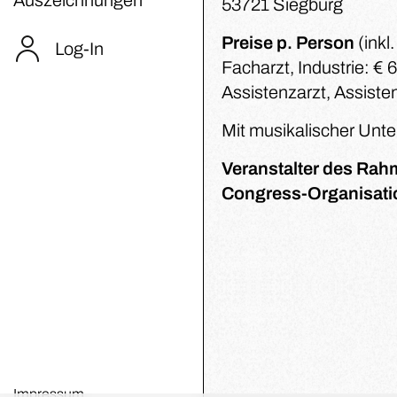
53721 Siegburg
Preise p. Person
(inkl
Log-In
Facharzt, Industrie: € 6
Assistenzarzt, Assiste
Mit musikalischer Unt
Veranstalter des Rah
Congress-Organisati
Impressum