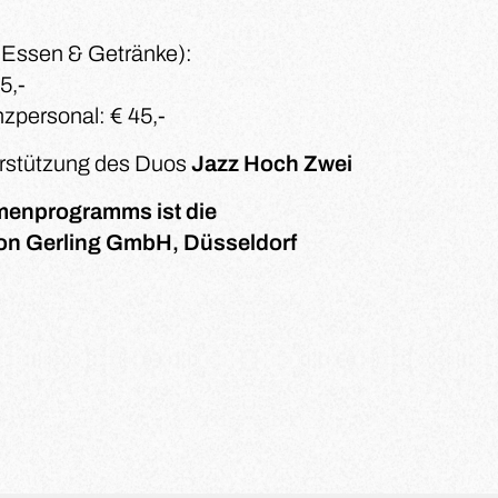
. Essen & Getränke):
5,-
nzpersonal: € 45,-
erstützung des Duos
Jazz Hoch Zwei
menprogramms ist die
on Gerling GmbH, Düsseldorf