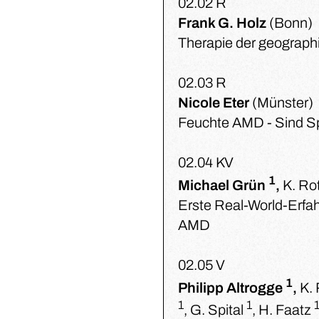
02.02 R
Frank G. Holz
(Bonn)
Therapie der geograph
02.03 R
Nicole Eter
(Münster)
Feuchte AMD - Sind Sp
02.04 KV
1
Michael Grün
,
K. Ro
Erste Real-World-Erfah
AMD
02.05 V
1
Philipp Altrogge
,
K.
1
1
, G. Spital
, H. Faatz