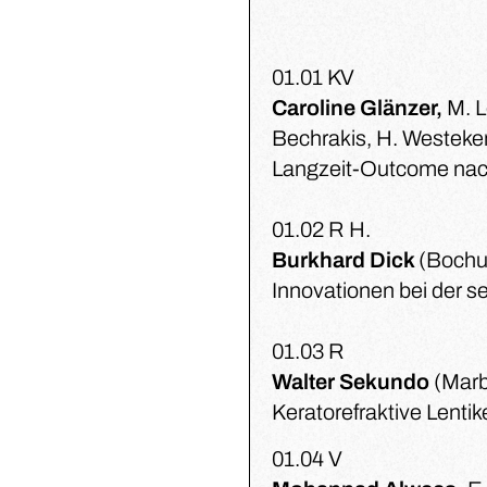
01.01 KV
Caroline Glänzer,
M. L
Bechrakis, H. Westek
Langzeit-Outcome nac
01.02 R H.
Burkhard Dick
(Boch
Innovationen bei der s
01.03 R
Walter Sekundo
(Marb
Keratorefraktive Lenti
01.04 V