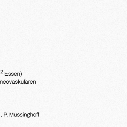
2
,
Essen)
r neovaskulären
1
, P. Mussinghoff