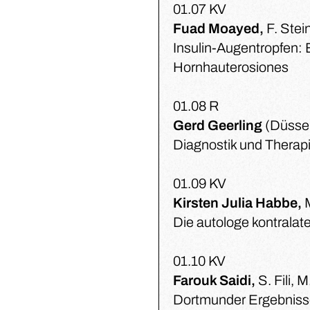
01.07 KV
Fuad Moayed,
F. Stei
Insulin-Augentropfen: 
Hornhauterosiones
01.08 R
Gerd Geerling
(Düssel
Diagnostik und Therap
01.09 KV
Kirsten Julia Habbe,
Die autologe kontralate
01.10 KV
Farouk Saidi,
S. Fili,
Dortmunder Ergebnisse 