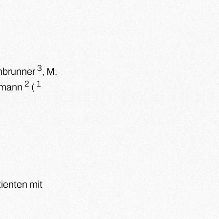
3
enbrunner
, M.
2
1
hmann
(
ienten mit