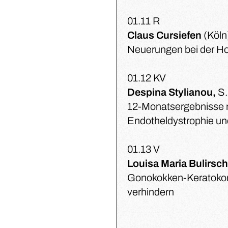
01.11 R
Claus Cursiefen
(Köln
Neuerungen bei der Hoc
01.12 KV
Despina Stylianou,
S.
12-Monatsergebnisse 
Endotheldystrophie und
01.13 V
Louisa Maria Bulirsc
Gonokokken-Keratokonj
verhindern