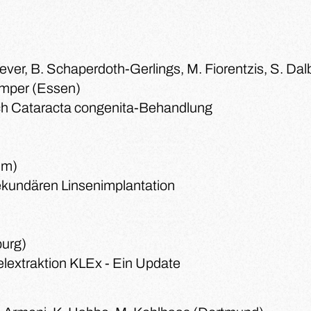
ever, B. Schaperdoth-Gerlings, M. Fiorentzis, S. Dal
emper (Essen)
h Cataracta congenita-Behandlung
um)
ekundären Linsenimplantation
urg)
kelextraktion KLEx - Ein Update