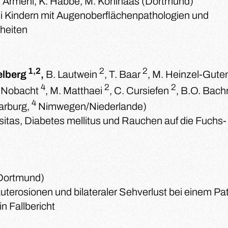
. Armeni, K. Habbe, M. Kohlhaas (Dortmund)
i Kindern mit Augenoberflächenpathologien und
heiten
1,2
2
2
elberg
,
B. Lautwein
, T. Baar
, M. Heinzel-Gut
4
2
2
. Nobacht
, M. Matthaei
, C. Cursiefen
, B.O. Bac
4
arburg,
Nimwegen/Niederlande)
sitas, Diabetes mellitus und Rauchen auf die Fuchs-
Dortmund)
terosionen und bilateraler Sehverlust bei einem Pat
in Fallbericht