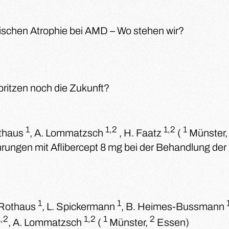
ischen Atrophie bei AMD – Wo stehen wir?
ritzen noch die Zukunft?
1
1,2
1,2
1
thaus
, A. Lommatzsch
, H. Faatz
(
Münster
rungen mit Aflibercept 8 mg bei der Behandlung de
1
1
 Rothaus
, L. Spickermann
, B. Heimes-Bussmann
1,2
1,2
1
2
, A. Lommatzsch
(
Münster,
Essen)