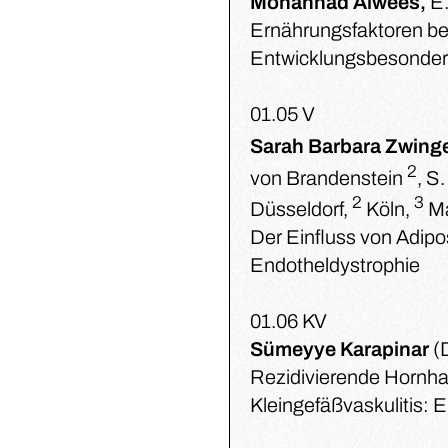
Mohannad Alwees,
E
Ernährungsfaktoren be
Entwicklungsbesonder
01.05 V
Sarah Barbara Zwing
2
von Brandenstein
, S
2
3
Düsseldorf,
Köln,
M
Der Einfluss von Adipo
Endotheldystrophie
01.06 KV
Sümeyye Karapinar
(
Rezidivierende Hornhau
Kleingefäßvaskulitis: E