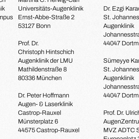
ik
Universitäts-Augenklinik
Dr. Ezgi Kar
ampus
Ernst-Abbe-Straße 2
St. Johannes
53127 Bonn
Augenklinik
Johannesstr
Prof. Dr.
44047 Dort
Christoph Hintschich
Augenklinik der LMU
Sümeyye Kar
Mathildenstraße 8
St. Johannes
80336 München
Augenklinik
Johannesstr
Dr. Peter Hoffmann
44047 Dort
Augen- & Laserklinik
Castrop-Rauxel
Prof. Dr. Ulri
Münsterplatz 6
AugenZentru
44575 Castrop-Rauxel
MVZ ADTC S
Europaplatz 