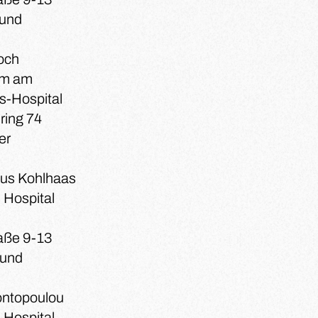
und
Koch
um am
s-Hospital
ring 74
er
rkus Kohlhaas
 Hospital
aße 9-13
mund
Kontopoulou
 Hospital