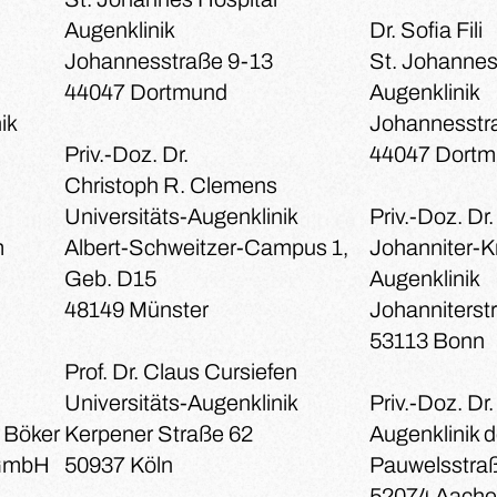
Augenklinik
Dr. Sofia Fili
Johannesstraße 9-13
St. Johannes
44047 Dortmund
Augenklinik
ik
Johannesstr
Priv.-Doz. Dr.
44047 Dort
Christoph R. Clemens
Universitäts-Augenklinik
Priv.-Doz. Dr.
m
Albert-Schweitzer-Campus 1,
Johanniter-
Geb. D15
Augenklinik
48149 Münster
Johanniterst
53113 Bonn
Prof. Dr. Claus Cursiefen
Universitäts-Augenklinik
Priv.-Doz. Dr
n Böker
Kerpener Straße 62
Augenklinik
gGmbH
50937 Köln
Pauwelsstra
52074 Aach