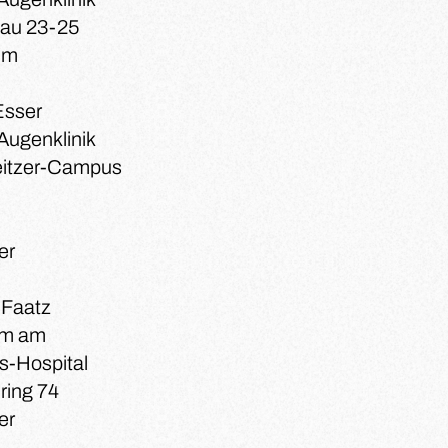
nau 23-25
um
 Esser
Augenklinik
eitzer-Campus
er
k Faatz
um am
s-Hospital
ring 74
er