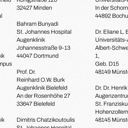
32427 Minden
In der Schor
l
44892 Boch
Bahram Bunyadi
St. Johannes Hospital
Dr. Eliane L.
Augenklinik
Universitäts-
Johannesstraße 9-13
Albert-Schw
ik
44047 Dortmund
1,
ampus
Geb. D15
Prof. Dr.
48149 Münst
Reinhard O.W. Burk
Augenklinik Bielefeld
Dr. Dr. Henri
An der Rosenhöhe 27
Augenzentr
33647 Bielefeld
St. Franzisku
Hohenzollern
ik
Dimitris Chatzikoutoulis
48145 Münst
St. Johannes Hospital