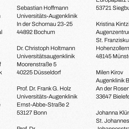
Sebastian Hoffmann
53721 Siegb
h
Universitäts-Augenklinik
In der Schornau 23-25
Kristina Kintz
l
44892 Bochum
Augenzentr
St. Franzisku
Dr. Christoph Holtmann
Hohenzollern
Universitätsaugenklinik
48145 Münst
f
Moorenstraße 5
k
40225 Düsseldorf
Milen Kirov
Augenklinik B
Prof. Dr. Frank G. Holz
An der Rose
Universitäts-Augenklinik
33647 Bielef
e
Ernst-Abbe-Straße 2
53127 Bonn
Johanna Klu
St. Johannes
Prof. Dr.
Johannesstr