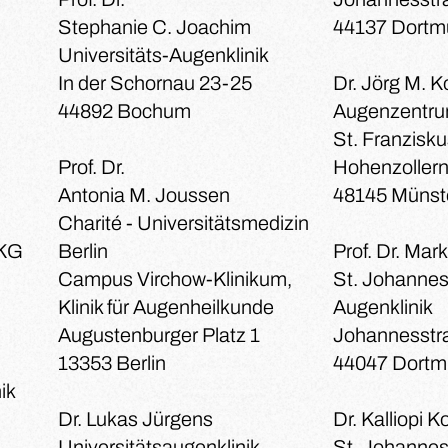
Stephanie C. Joachim
44137 Dortm
Universitäts-Augenklinik
In der Schornau 23-25
Dr. Jörg M. 
44892 Bochum
Augenzentr
St. Franzisku
Prof. Dr.
Hohenzollern
Antonia M. Joussen
48145 Münst
Charité - Universitätsmedizin
 KG
Berlin
Prof. Dr. Ma
Campus Virchow-Klinikum,
St. Johannes
Klinik für Augenheilkunde
Augenklinik
Augustenburger Platz 1
Johannesstr
13353 Berlin
44047 Dort
ik
Dr. Lukas Jürgens
Dr. Kalliopi 
Universitätsaugenklinik
St. Johannes