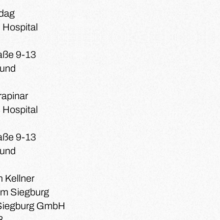
adag
 Hospital
aße 9-13
mund
apinar
 Hospital
aße 9-13
mund
ch Kellner
m Siegburg
iegburg GmbH
3