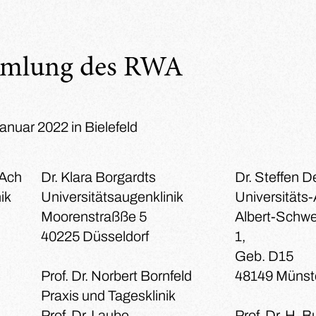
mmlung des RWA
anuar 2022 in Bielefeld
 Ach
Dr. Klara Borgardts
Dr. Steffen D
ik
Universitätsaugenklinik
Universitäts-
Moorenstraßße 5
Albert-Schw
40225 Düsseldorf
1,
Geb. D15
Prof. Dr. Norbert Bornfeld
48149 Münst
Praxis und Tagesklinik
Prof. Dr. Laube
Prof. Dr. H. 