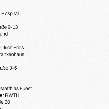
 Hospital
aße 9-13
mund
 Ulrich Fries
Krankenhaus
raße 3-5
. Matthias Fuest
 der RWTH
ße 30
en