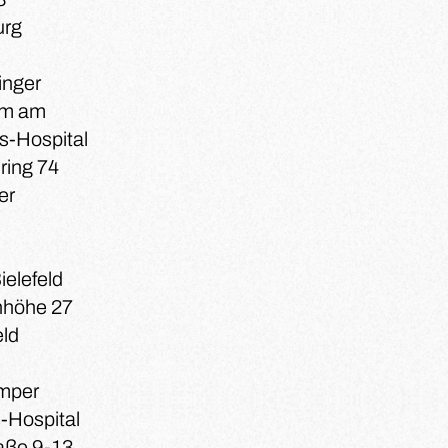
urg
inger
um am
s-Hospital
ring 74
er
ielefeld
nhöhe 27
eld
̈mper
-Hospital
aße 9-13