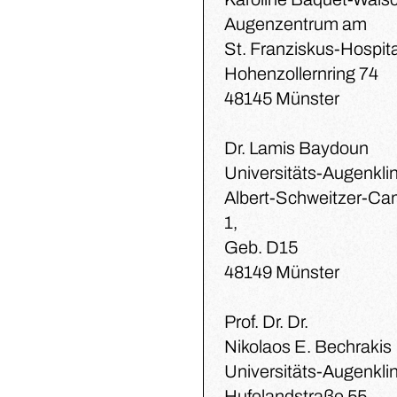
Augenzentrum am
St. Franziskus-Hospita
Hohenzollernring 74
48145 Münster
Dr. Lamis Baydoun
Universitäts-Augenklin
Albert-Schweitzer-C
1,
Geb. D15
48149 Münster
Prof. Dr. Dr.
Nikolaos E. Bechrakis
Universitäts-Augenklin
Hufelandstraße 55