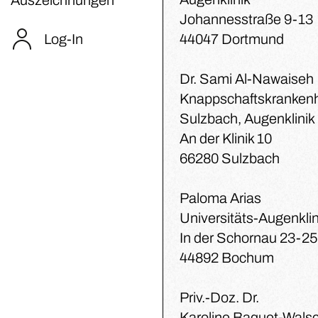
Johannesstraße 9-13
Log-In
44047 Dortmund
Dr. Sami Al-Nawaiseh
Knappschaftskranken
Sulzbach, Augenklinik
An der Klinik 10
66280 Sulzbach
Paloma Arias
Universitäts-Augenklin
In der Schornau 23-25
44892 Bochum
Priv.-Doz. Dr.
Karoline Baquet-Wals