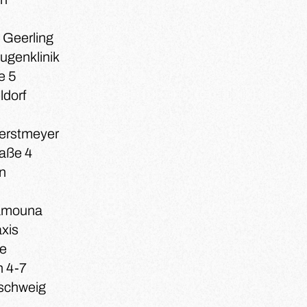
d Geerling
ugenklinik
e 5
ldorf
Gerstmeyer
aße 4
n
amouna
xis
ee
n 4-7
schweig