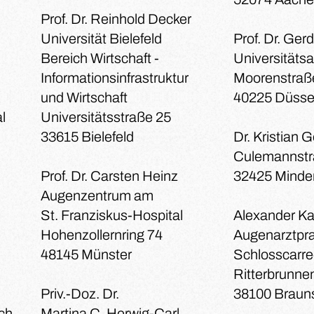
Prof. Dr. Reinhold Decker
Universität Bielefeld
Prof. Dr. Ger
Bereich Wirtschaft -
Universitätsa
Informationsinfrastruktur
Moorenstraß
und Wirtschaft
40225 Düsse
l
Universitätsstraße 25
33615 Bielefeld
Dr. Kristian 
Culemannstr
Prof. Dr. Carsten Heinz
32425 Minde
Augenzentrum am
St. Franziskus-Hospital
Alexander K
Hohenzollernring 74
Augenarztpra
48145 Münster
Schlosscarr
Ritterbrunne
Priv.-Doz. Dr.
38100 Braun
ach
Martina C. Herwig-Carl