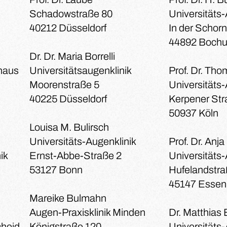
Schadowstraße 80
Universitäts-
40212 Düsseldorf
In der Schor
44892 Boch
Dr. Dr. Maria Borrelli
haus
Universitätsaugenklinik
Prof. Dr. Tho
Moorenstraße 5
Universitäts-
40225 Düsseldorf
Kerpener Str
50937 Köln
Louisa M. Bulirsch
Universitäts-Augenklinik
Prof. Dr. Anj
ik
Ernst-Abbe-Straße 2
Universitäts-
53127 Bonn
Hufelandstra
45147 Essen
Mareike Bulmahn
Augen-Praxisklinik Minden
Dr. Matthias E
cheid
Königstraße 120
Universitäts-