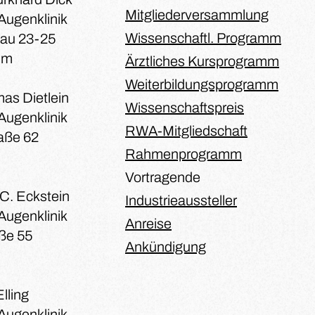
Mitgliederversammlung
Augenklinik
Wissenschaftl. Programm
nau 23-25
um
Ärztliches Kursprogramm
Weiterbildungsprogramm
mas Dietlein
Wissenschaftspreis
Augenklinik
RWA-Mitgliedschaft
aße 62
Rahmenprogramm
Vortragende
a C. Eckstein
Industrieaussteller
Augenklinik
Anreise
ße 55
Ankündigung
lling
Augenklinik