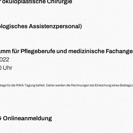
r okuloplastische Chirurgie
mologisches Assistenzpersonal)
mm für Pflegeberufe und medizinische Fachanges
2022
0 Uhr
trags für die RWA-Tagung befreit. Daher werden die Rechnungen bei Einreichung eines Beitrags
 Onlineanmeldung