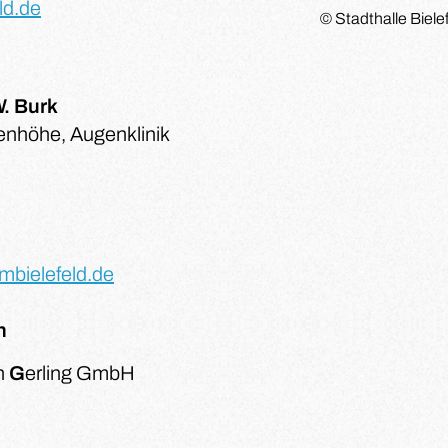
ld.de
© Stadthalle Biel
W. Burk
enhöhe, Augenklinik
mbielefeld.de
n
n
G
erling GmbH