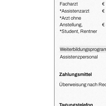
Facharzt
€ 
*Assistenzarzt
€ 
*Arzt ohne
Anstellung,
€ 
*Student, Rentner
Weiterbildungsprogram
Assistenzpersonal
Zahlungsmittel
Überweisung nach Rec
Tagungstelefon