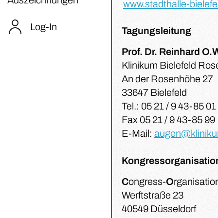
www.stadthalle-bielefe
Log-In
Tagungsleitung
Prof. Dr. Reinhard O.
Klinikum Bielefeld Ros
An der Rosenhöhe 27
33647 Bielefeld
Tel.: 05 21 / 9 43-85 01
Fax 05 21 / 9 43-85 99
E-Mail:
augen@kliniku
Kongressorganisatio
C
ongress-
O
rganisatio
Werftstraße 23
40549 Düsseldorf