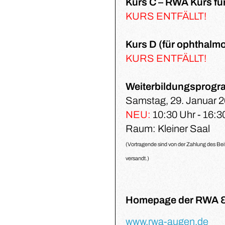
Kurs C – RWA Kurs fü
KURS ENTFÄLLT!
Kurs D (für ophthal
KURS ENTFÄLLT!
Weiterbildungsprogra
Samstag, 29. Januar 
NEU:
10:30 Uhr - 16:3
Raum: Kleiner Saal
(Vortragende sind von der Zahlung des Bei
versandt.)
Homepage der RWA &
www.rwa-augen.de