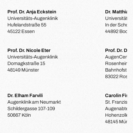
Prof. Dr. Anja Eckstein
Dr. Matthias 
Universitäts-Augenklinik
Universitäts-
Hufelandstraße 55
In der Schor
45122 Essen
44892 Boch
Prof. Dr. Nicole Eter
Prof. Dr. Dr
Universitäts-Augenklinik
AugenCentr
Domagkstraße 15
Rosenheim
48149 Münster
Bahnhofstra
83022 Rose
Dr. Elham Farvili
Carolin Fisc
Augenklinik am Neumarkt
St. Franzisku
Schildergasse 107-109
Augenabteil
50667 Köln
Hohenzollern
48145 Münst