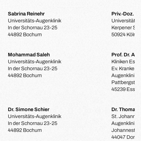
Sabrina Reinehr
Priv.-Doz. Dr
Universitäts-Augenklinik
Universitäts-
In der Schornau 23-25
Kerpener Str
44892 Bochum
50924 Köln
Mohammad Saleh
Prof. Dr. An
Universitäts-Augenklinik
Kliniken Ess
In der Schornau 23-25
Ev. Kranken
44892 Bochum
Augenklinik
Pattbergstra
45239 Essen
Dr. Simone Schier
Dr. Thomas 
Universitäts-Augenklinik
St. Johannes
In der Schornau 23-25
Augenklinik
44892 Bochum
Johannestra
44047 Dort