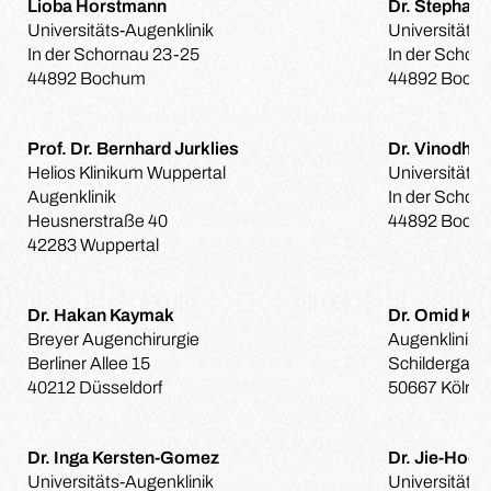
Lioba Horstmann
Dr. Stephani
Universitäts-Augenklinik
Universitäts-
In der Schornau 23-25
In der Schor
44892 Bochum
44892 Boch
Prof. Dr. Bernhard Jurklies
Dr. Vinodh 
Helios Klinikum Wuppertal
Universitäts-
Augenklinik
In der Schor
Heusnerstraße 40
44892 Boch
42283 Wuppertal
Dr. Hakan Kaymak
Dr. Omid Ke
Breyer Augenchirurgie
Augenklinik 
Berliner Allee 15
Schildergass
40212 Düsseldorf
50667 Köln
Dr. Inga Kersten-Gomez
Dr. Jie-Hoo
Universitäts-Augenklinik
Universitäts-