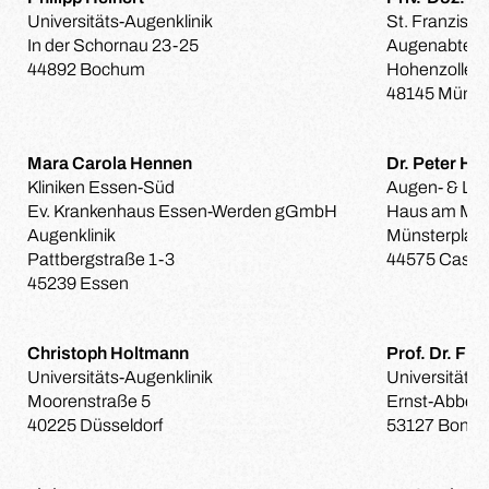
Universitäts-Augenklinik
St. Franzisku
In der Schornau 23-25
Augenabteil
44892 Bochum
Hohenzollern
48145 Münst
Mara Carola Hennen
Dr. Peter Ho
Kliniken Essen-Süd
Augen- & Las
Ev. Krankenhaus Essen-Werden gGmbH
Haus am Mün
Augenklinik
Münsterplatz
Pattbergstraße 1-3
44575 Castr
45239 Essen
Christoph Holtmann
Prof. Dr. Fra
Universitäts-Augenklinik
Universitäts-
Moorenstraße 5
Ernst-Abbe-S
40225 Düsseldorf
53127 Bonn