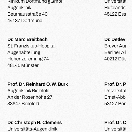
Klinikum Dortmund gGmbH
Universitäts-
Augenklinik
Hufelandstra
Beurhausstraße 40
45122 Essen
44137 Dortmund
Dr. Marc Breitbach
Dr. Detlev B
St. Franziskus-Hospital
Breyer Augen
Augenabteilung
Berliner Allee
Hohenzollernring 74
40212 Düssel
48145 Münster
Prof. Dr. Reinhard O.W. Burk
Prof. Dr. Pet
Augenklinik Bielefeld
Universitäts-
An der Rosenhöhe 27
Ernst-Abbe-S
33647 Bielefeld
53127 Bonn
Dr. Christoph R. Clemens
Prof. Dr. Cl
Universitäts-Augenklinik
Universitäts-