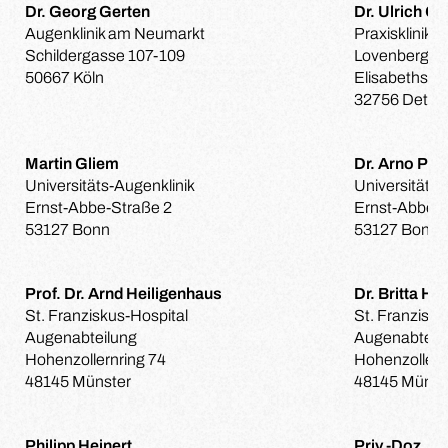
Dr. Georg Gerten
Dr. Ulrich Gi
Augenklinik am Neumarkt
Praxisklinik D
Schildergasse 107-109
Lovenberg un
50667 Köln
Elisabethstr
32756 Detmo
Martin Gliem
Dr. Arno P. 
Universitäts-Augenklinik
Universitäts-
Ernst-Abbe-Straße 2
Ernst-Abbe-S
53127 Bonn
53127 Bonn
Prof. Dr. Arnd Heiligenhaus
Dr. Britta H
St. Franziskus-Hospital
St. Franzisku
Augenabteilung
Augenabteil
Hohenzollernring 74
Hohenzollern
48145 Münster
48145 Münst
Philipp Heinert
Priv.-Doz. D