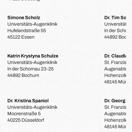
Simone Scholz
Dr. Tim Schu
Universitäts-Augenklinik
Universitäts-
Hufelandstraße 55
In der Schor
45122 Essen
44892 Boch
Katrin Krystyna Schulze
Dr. Claudia
Universitäts-Augenklinik
St. Franzisku
In der Schornau 23-25
Augenabteil
44892 Bochum
Hohenzollern
48145 Münst
Dr. Kristina Spaniol
Dr. Georg Sp
Universitäts-Augenklinik
St. Franzisku
Moorenstraße 5
Augenabteil
40225 Düsseldorf
Hohenzollern
48145 Münst