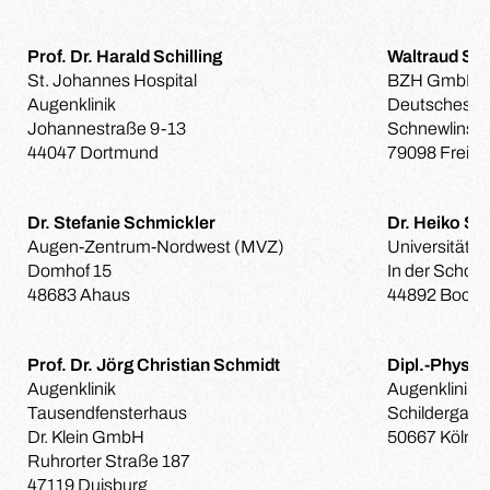
Prof. Dr. Harald Schilling
Waltraud Sch
St. Johannes Hospital
BZH GmbH
Augenklinik
Deutsches Be
Johannestraße 9-13
Schnewlinstr
44047 Dortmund
79098 Freibur
Dr. Stefanie Schmickler
Dr. Heiko S
Augen-Zentrum-Nordwest (MVZ)
Universitäts-
Domhof 15
In der Schor
48683 Ahaus
44892 Boch
Prof. Dr. Jörg Christian Schmidt
Dipl.-Phys. 
Augenklinik
Augenklinik 
Tausendfensterhaus
Schildergass
Dr. Klein GmbH
50667 Köln
Ruhrorter Straße 187
47119 Duisburg