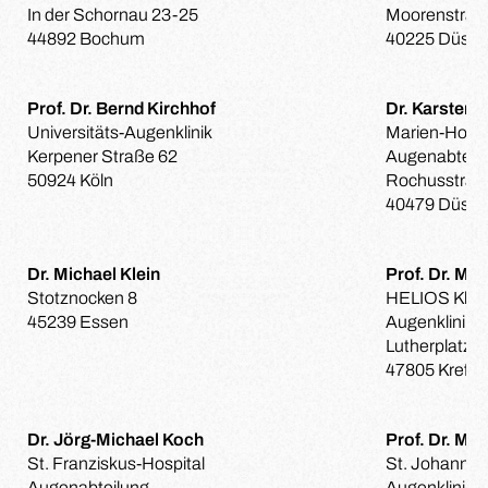
In der Schornau 23-25
Moorenstraß
44892 Bochum
40225 Düssel
Prof. Dr. Bernd Kirchhof
Dr. Karsten 
Universitäts-Augenklinik
Marien-Hospi
Kerpener Straße 62
Augenabteil
50924 Köln
Rochusstraß
40479 Düssel
Dr. Michael Klein
Prof. Dr. Ma
Stotznocken 8
HELIOS Klini
45239 Essen
Augenklinik
Lutherplatz 4
47805 Krefel
Dr. Jörg-Michael Koch
Prof. Dr. Ma
St. Franziskus-Hospital
St. Johannes
Augenabteilung
Augenklinik