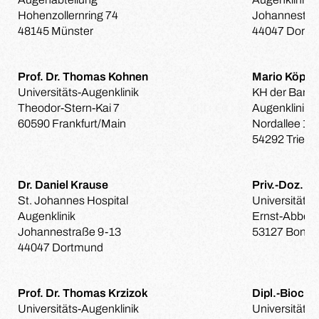
Hohenzollernring 74
Johannestra
48145 Münster
44047 Dort
Prof. Dr. Thomas Kohnen
Mario Köpke
Universitäts-Augenklinik
KH der Barmh
Theodor-Stern-Kai 7
Augenklinik
60590 Frankfurt/Main
Nordallee 1
54292 Trier
Dr. Daniel Krause
Priv.-Doz. D
St. Johannes Hospital
Universitäts-
Augenklinik
Ernst-Abbe-S
Johannestraße 9-13
53127 Bonn
44047 Dortmund
Prof. Dr. Thomas Krzizok
Dipl.-Bioch
Universitäts-Augenklinik
Universitäts-