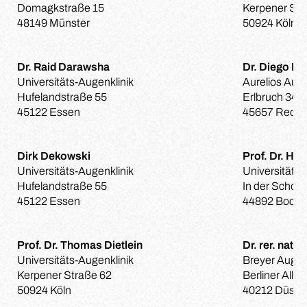
Domagkstraße 15
Kerpener Str
48149 Münster
50924 Köln
Dr. Raid Darawsha
Dr. Diego De
Universitäts-Augenklinik
Aurelios Au
Hufelandstraße 55
Erlbruch 34-
45122 Essen
45657 Reckl
Dirk Dekowski
Prof. Dr. H. 
Universitäts-Augenklinik
Universitäts-
Hufelandstraße 55
In der Schor
45122 Essen
44892 Boch
Prof. Dr. Thomas Dietlein
Dr. rer. nat. 
Universitäts-Augenklinik
Breyer Augen
Kerpener Straße 62
Berliner Allee
50924 Köln
40212 Düssel