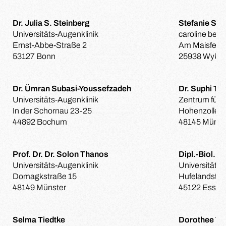
Dr. Julia S. Steinberg
Stefanie St
Universitäts-Augenklinik
caroline beil
Ernst-Abbe-Straße 2
Am Maisfeld 
53127 Bonn
25938 Wyk/F
Dr. Ümran Subasi-Youssefzadeh
Dr. Suphi Tan
Universitäts-Augenklinik
Zentrum für r
In der Schornau 23-25
Hohenzollern
44892 Bochum
48145 Münst
Prof. Dr. Dr. Solon Thanos
Dipl.-Biol. 
Universitäts-Augenklinik
Universitäts-
Domagkstraße 15
Hufelandstra
48149 Münster
45122 Essen
Selma Tiedtke
Dorothee Til