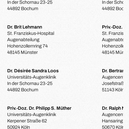
In der Schornau 23-25
In der Schor
44892 Bochum
44892 Boch
Dr. Brit Lehmann
Priv.-Doz. D
St. Franziskus-Hospital
St. Franzisku
Augenabteilung
Augenabteil
Hohenzollernring 74
Hohenzollern
48145 Münster
48145 Münst
Dr. Désirée Sandra Loos
Dr. Bertram 
Universitäts-Augenklinik
Augencentru
In der Schornau 23-25
Josefstraße 
44892 Bochum
51143 Köln
Priv.-Doz. Dr. Philipp S. Müther
Dr. Ralph Ne
Universitäts-Augenklinik
Augencentru
Kerpener Straße 62
Hansaring 1
50924 Köln
50670 Köln