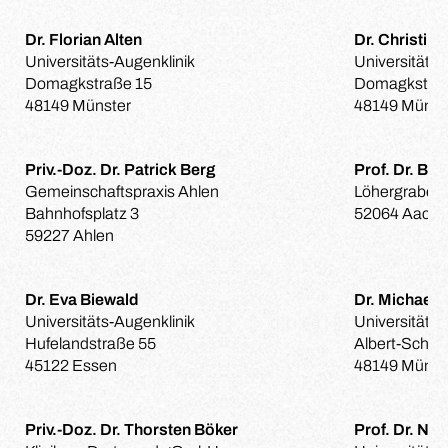
Dr. Florian Alten
Dr. Christin
Universitäts-Augenklinik
Universitäts-
Domagkstraße 15
Domagkstraß
48149 Münster
48149 Münst
Priv.-Doz. Dr. Patrick Berg
Prof. Dr. Be
Gemeinschaftspraxis Ahlen
Löhergraben
Bahnhofsplatz 3
52064 Aach
59227 Ahlen
Dr. Eva Biewald
Dr. Michael 
Universitäts-Augenklinik
Universität 
Hufelandstraße 55
Albert-Schwe
45122 Essen
48149 Münst
Priv.-Doz. Dr. Thorsten Böker
Prof. Dr. Nor