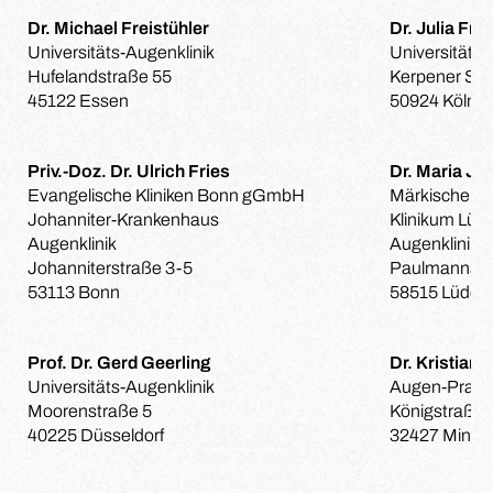
Dr. Michael Freistühler
Dr. Julia Fri
Universitäts-Augenklinik
Universitäts-
Hufelandstraße 55
Kerpener Str
45122 Essen
50924 Köln
Priv.-Doz. Dr. Ulrich Fries
Dr. Maria Jo
Evangelische Kliniken Bonn gGmbH
Märkische Kl
Johanniter-Krankenhaus
Klinikum Lüd
Augenklinik
Augenklinik
Johanniterstraße 3-5
Paulmannshö
53113 Bonn
58515 Lüden
Prof. Dr. Gerd Geerling
Dr. Kristian
Universitäts-Augenklinik
Augen-Praxis
Moorenstraße 5
Königstraße 
40225 Düsseldorf
32427 Minde