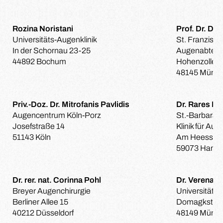
Rozina Noristani
Prof. Dr. Dan
Universitäts-Augenklinik
St. Franzisku
In der Schornau 23-25
Augenabteil
44892 Bochum
Hohenzollern
48145 Münst
Priv.-Doz. Dr. Mitrofanis Pavlidis
Dr. Rares Pi
Augencentrum Köln-Porz
St.-Barbara-K
Josefstraße 14
Klinik für Au
51143 Köln
Am Heessene
59073 Ham
Dr. rer. nat. Corinna Pohl
Dr. Verena P
Breyer Augenchirurgie
Universitäts-
Berliner Allee 15
Domagkstraß
40212 Düsseldorf
48149 Münst