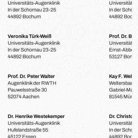
Universitäts-Augenklinik
Universitäts-
In der Schornau 23-25
In der Schor
44892 Bochum
44892 Boch
Veronika Türk-Weiß
Prof. Dr. Be
Universitäts-Augenklinik
Universitäts-
In der Schornau 23-25
Ernst-Abbe-S
44892 Bochum
53127 Bonn
Prof. Dr. Peter Walter
Kay F. Welte
Augenklinik der RWTH
Weltersbach
Pauwelsstraße 30
Gabriel-Max-
52074 Aachen
81545 Münc
Dr. Henrike Westekemper
Dr. Christop
Universitäts-Augenklinik
Universitäts-
Hufelandstraße 55
In der Schor
45122 Essen
44892 Boch