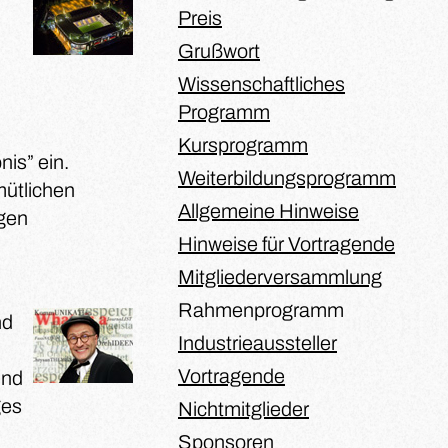
Preis
Grußwort
Wissenschaftliches
Programm
Kursprogramm
nis” ein.
Weiterbildungsprogramm
mütlichen
Allgemeine Hinweise
igen
Hinweise für Vortragende
Mitgliederversammlung
Rahmenprogramm
nd
Industrieaussteller
Vortragende
und
ges
Nichtmitglieder
Sponsoren