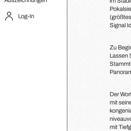
im Stad
Pokalsi
Log-In
(größte
Signal I
Zu Begin
Lassen S
Stammtis
Panorama
Der Wor
mit seine
kongenia
niveauvo
mit Tief