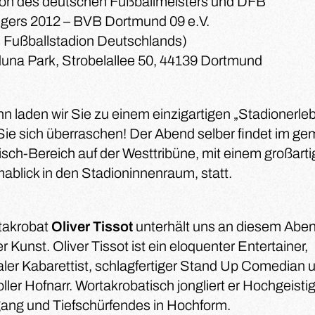
ion des deutschen Fußballmeisters und DFB
egers 2012 – BVB Dortmund 09 e.V.
s Fußballstadion Deutschlands)
duna Park, Strobelallee 50, 44139 Dortmund
n laden wir Sie zu einem einzigartigen „Stadionerleb
ie sich überraschen! Der Abend selber findet im ge
ch-Bereich auf der Westtribüne, mit einem großart
blick in den Stadioninnenraum, statt.
takrobat
Oliver Tissot
unterhält uns an diesem Abe
r Kunst. Oliver Tissot ist ein eloquenter Entertainer,
ler Kabarettist, schlagfertiger Stand Up Comedian 
ller Hofnarr. Wortakrobatisch jongliert er Hochgeisti
gang und Tiefschürfendes in Hochform.