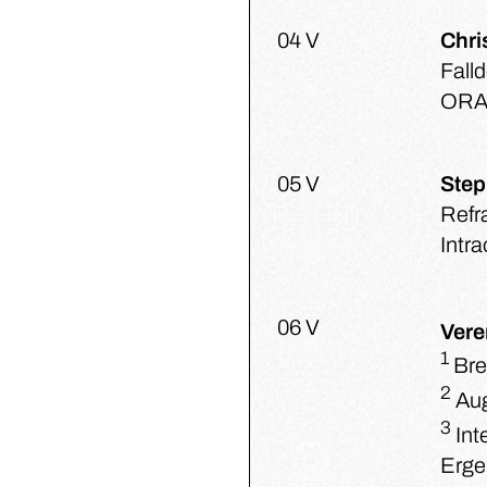
04 V
Chri
Fall
OR
05 V
Ste
Refr
Intr
06 V
Vere
1
Bre
2
Aug
3
Int
Erge