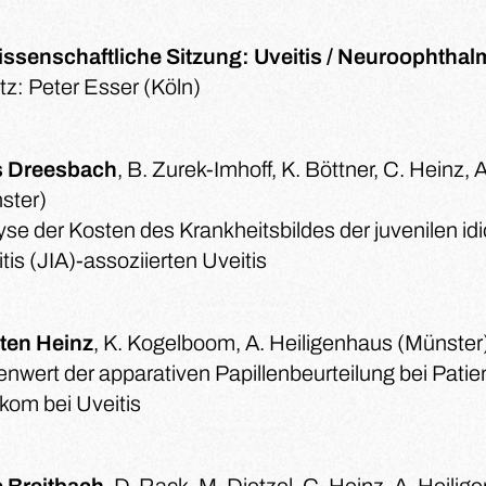
Wissenschaftliche Sitzung: Uveitis / Neuroophthal
tz: Peter Esser (Köln)
s Dreesbach
, B. Zurek-Imhoff, K. Böttner, C. Heinz,
ster)
yse der Kosten des Krankheitsbildes der juvenilen id
itis (JIA)-assoziierten Uveitis
ten Heinz
, K. Kogelboom, A. Heiligenhaus (Münster
enwert der apparativen Papillenbeurteilung bei Patie
kom bei Uveitis