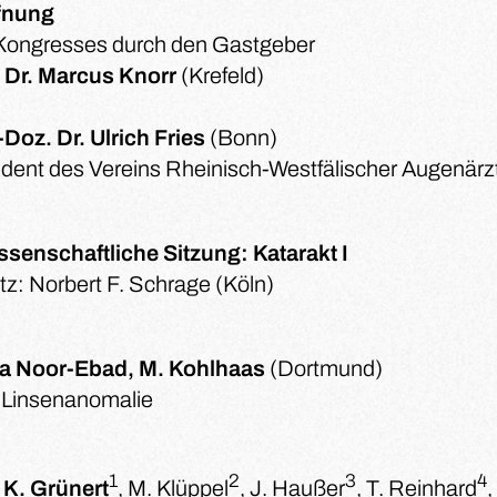
fnung
Kongresses durch den Gastgeber
. Dr. Marcus Knorr
(Krefeld)
-Doz. Dr. Ulrich Fries
(Bonn)
ident des Vereins Rheinisch-Westfälischer Augenärz
issenschaftliche Sitzung: Katarakt I
tz: Norbert F. Schrage (Köln)
 Noor-Ebad, M. Kohlhaas
(Dortmund)
 Linsenanomalie
1
2
3
4
 K. Grünert
, M. Klüppel
, J. Haußer
, T. Reinhard
,