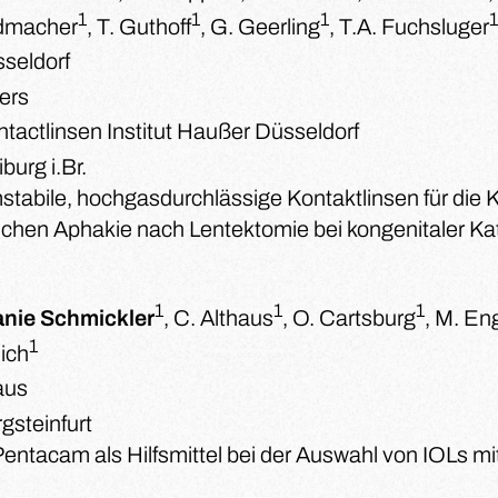
1
1
1
1
dmacher
, T. Guthoff
, G. Geerling
, T.A. Fuchsluger
seldorf
ers
tactlinsen Institut Haußer Düsseldorf
burg i.Br.
stabile, hochgasdurchlässige Kontaktlinsen für die K
lichen Aphakie nach Lentektomie bei kongenitaler Ka
1
1
1
anie Schmickler
, C. Althaus
, O. Cartsburg
, M. En
1
lich
aus
gsteinfurt
Pentacam als Hilfsmittel bei der Auswahl von IOLs m