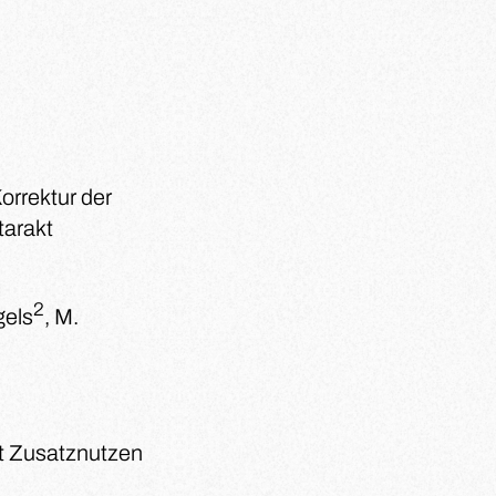
orrektur der
tarakt
2
gels
, M.
it Zusatznutzen