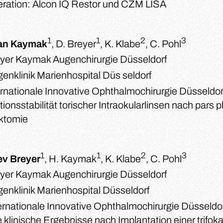
ration: Alcon IQ Restor und CZM LISA
1
1
2
3
an Kaymak
, D. Breyer
, K. Klabe
, C. Pohl
yer Kaymak Augenchirurgie Düsseldorf
enklinik Marienhospital Düs seldorf
ernationale Innovative Ophthalmochirurgie Düsseldor
ionsstabilität torischer Intraokularlinsen nach pars 
ektomie
1
1
2
3
ev Breyer
, H. Kaymak
, K. Klabe
, C. Pohl
yer Kaymak Augenchirurgie Düsseldorf
enklinik Marienhospital Düsseldorf
ernationale Innovative Ophthalmochirurgie Düsseldo
 klinische Ergebnisse nach Implantation einer trifok