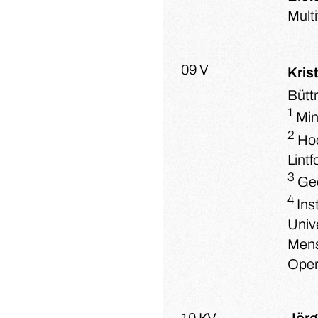
Multi
09 V
Kris
Büttr
1
Min
2
Hoc
Lintf
3
Geo
4
Ins
Univ
Mens
Oper