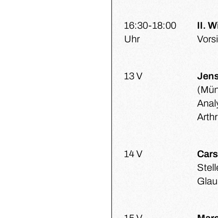
16:30-18:00
II. 
Uhr
Vorsi
13 V
Jen
(Mün
Anal
Arthr
14 V
Cars
Stell
Glau