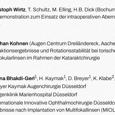
stoph Wirtz
, T. Schultz, M. Elling, H.B. Dick (Bochu
demonstration zum Einsatz der intraoperativen Aberr
A
phan Kohnen
(Augen Centrum Dreiländereck, Aache
aktionsergebnisse und Rotationsstabilität bei torisc
aokularlinsen im Rahmen der Kataraktchirurgie
1
1
1
2
na Bhakdi-Gerl
, H. Kaymak
, D. Breyer
, K. Klabe
yer Kaymak Augenchirurgie Düsseldorf
enklinik Marienhospital Düsseldorf
ernationale Innovative Ophthalmochirurgie Düsseldo
bnisse nach Implantation von Multifokallinsen (MIO