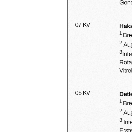
Gene
07 KV
Hak
1
Bre
2
Aug
3
Int
Rotat
Vitr
08 KV
Detl
1
Bre
2
Aug
3
Int
Erste