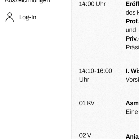
14:00 Uhr
Eröf
des 
Log-In
Prof
und
Priv.
Präs
14:10-16:00
I. W
Uhr
Vorsi
01 KV
Asma
Eine
02 V
Anja