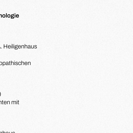
mologie
 A. Heiligenhaus
iopathischen
)
nten mit