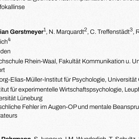
fokallinse
1
2
3
tian Gerstmeyer
, N. Marquardt
, C. Treffenstädt
, 
4
ich
den
hschule Rhein-Waal, Fakultät Kommunikation u. U
ort
rg-Elias-Müller-Institut für Psychologie, Universität
titut für experimentelle Wirtschaftspsychologie, Leu
ersität Lüneburg
chliche Fehler im Augen-OP und mentale Beanspr
ateurs