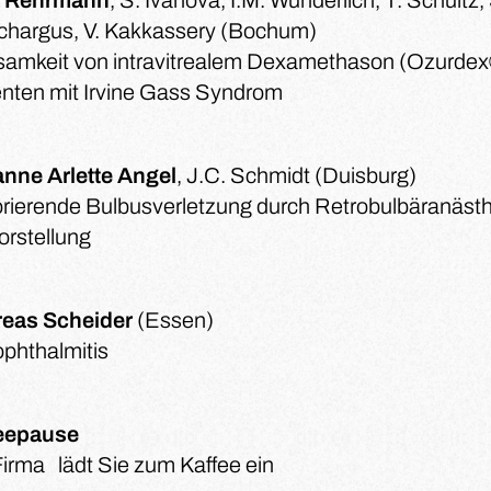
g Rehrmann
, S. Ivanova, I.M. Wunderlich, T. Schultz
chargus, V. Kakkassery (Bochum)
samkeit von intravitrealem Dexamethason (Ozurdex®
enten mit Irvine Gass Syndrom
nne Arlette Angel
, J.C. Schmidt (Duisburg)
orierende Bulbusverletzung durch Retrobulbäranästh
orstellung
eas Scheider
(Essen)
phthalmitis
eepause
Firma
lädt Sie zum Kaffee ein