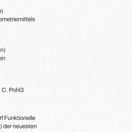
m)
ometriemittels
n)
hen
, C. Pohl3
rf
Funktionelle
L) der neuesten