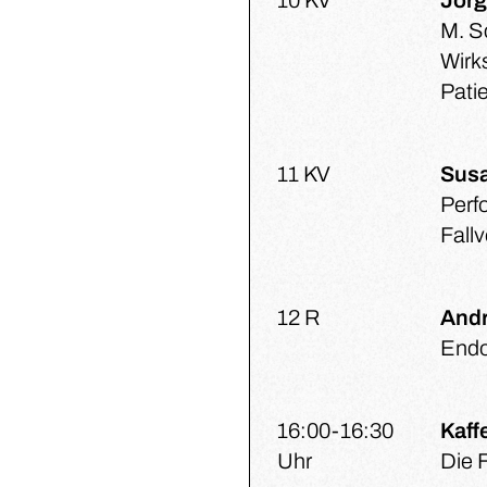
10 KV
Jör
M. S
Wirk
Pati
11 KV
Susa
Perf
Fallv
12 R
Andr
Endo
16:00-16:30
Kaff
Uhr
Die 