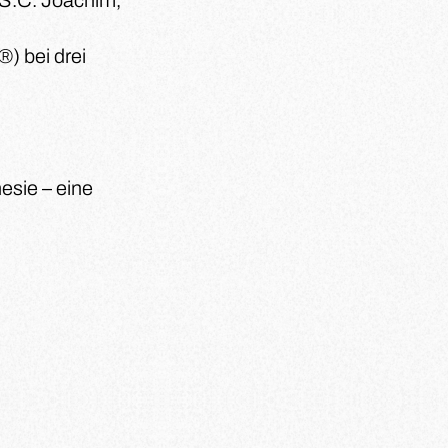
, S.C. Joachim,
) bei drei
esie – eine