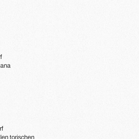
f
plana
rf
alen torischen