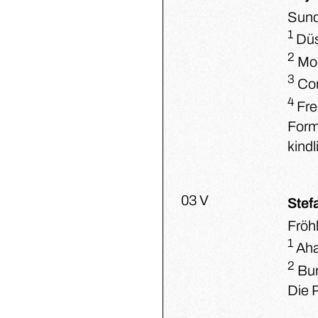
Sun
1
Düs
2
Mo
3
Con
4
Frei
Form
kind
03 V
Stef
Fröh
1
Ah
2
Bur
Die 