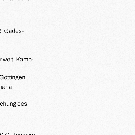
R. Gades-
mwelt, Kamp-
 Göttingen
phana
uchung des